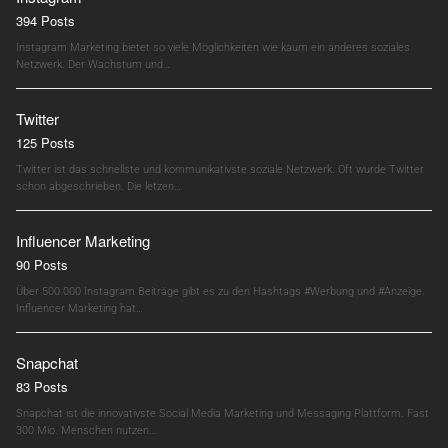
394 Posts
Instagram Marketing bietet so viele Möglichkeiten wie kaum ein anderes soziales
Netzwerk. Der Wachstum und…
Twitter
125 Posts
Twitter ist das schnellste und kommunikativste soziale Netzwerk. Oft wurde Twitter
schon abgeschrieben. Die letzen…
Influencer Marketing
90 Posts
Über 500.000 Instagram Beiträge gibt es zu den Hashtags #Werbung und #Anzeige.
Influencer Marketing hat…
Snapchat
83 Posts
Snapchat ist die innovativste Social Media Marketing und Messaging Plattform. Fast
300 Mio. Menschen nutzen…