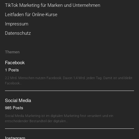
TikTok Marketing für Marken und Unternehmen
Leitfaden für Online-Kurse
Impressum
Datenschutz
Themen
Facebook
1 Posts
2,2 Mrd. Menschen nutzen Facebook. Davon 1,4 Mrd. jeden Tag. Damit ist und bleibt
Facebook…
Social Media
985 Posts
Social Media Marketing ist im digitalen Marketing fest verankert und ein
entscheidender Bestandteil der digitalen…
Instagram