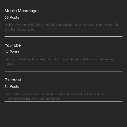
Mobile Messenger
59 Posts
Mobile Messenger befinden sich auf dem gleichen Level wie soziale Netzwerke. Sie
sind fest Bestandteil…
YouTube
57 Posts
Fast ein Drittel aller Internetnutzer ist auf YouTube aktiv. Geht es um die reinen
Zahlen,…
Pinterest
54 Posts
Pinterest ist kein soziales Netzwerk, sondern bezeichnet sich als visuelle
Suchmaschine für Ideen und Inspiration.…