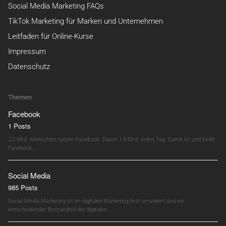
Social Media Marketing FAQs
TikTok Marketing für Marken und Unternehmen
Leitfaden für Online-Kurse
Impressum
Datenschutz
Themen
Facebook
1 Posts
2,2 Mrd. Menschen nutzen Facebook. Davon 1,4 Mrd. jeden Tag. Damit ist und bleibt
Facebook…
Social Media
985 Posts
Social Media Marketing ist im digitalen Marketing fest verankert und ein
entscheidender Bestandteil der digitalen…