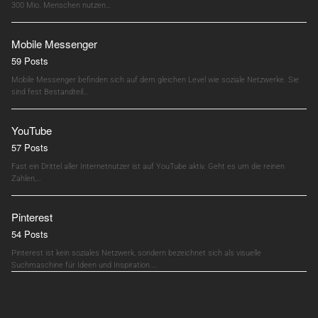
300 Mio. Menschen nutzen…
Mobile Messenger
59 Posts
Mobile Messenger befinden sich auf dem gleichen Level wie soziale Netzwerke. Sie
sind fest Bestandteil…
YouTube
57 Posts
Fast ein Drittel aller Internetnutzer ist auf YouTube aktiv. Geht es um die reinen
Zahlen,…
Pinterest
54 Posts
Pinterest ist kein soziales Netzwerk, sondern bezeichnet sich als visuelle
Suchmaschine für Ideen und Inspiration.…