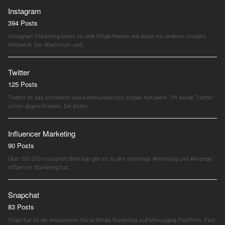
Instagram
394 Posts
Instagram Marketing bietet so viele Möglichkeiten wie kaum ein anderes soziales
Netzwerk. Der Wachstum und…
Twitter
125 Posts
Twitter ist das schnellste und kommunikativste soziale Netzwerk. Oft wurde Twitter
schon abgeschrieben. Die letzen…
Influencer Marketing
90 Posts
Über 500.000 Instagram Beiträge gibt es zu den Hashtags #Werbung und #Anzeige.
Influencer Marketing hat…
Snapchat
83 Posts
Snapchat ist die innovativste Social Media Marketing und Messaging Plattform. Fast