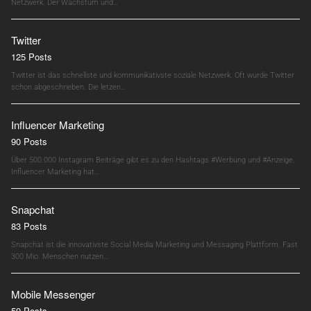
Netzwerk. Der Wachstum und…
Twitter
125 Posts
Twitter ist das schnellste und kommunikativste soziale Netzwerk. Oft wurde Twitter
schon abgeschrieben. Die letzen…
Influencer Marketing
90 Posts
Über 500.000 Instagram Beiträge gibt es zu den Hashtags #Werbung und #Anzeige.
Influencer Marketing hat…
Snapchat
83 Posts
Snapchat ist die innovativste Social Media Marketing und Messaging Plattform. Fast
300 Mio. Menschen nutzen…
Mobile Messenger
59 Posts