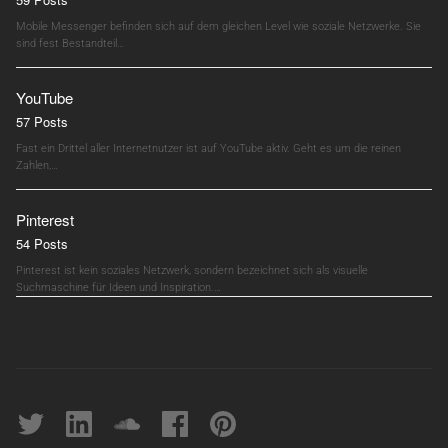
Mobile Messenger befinden sich auf dem gleichen Level wie soziale Netzwerke. Sie
sind fest Bestandteil…
YouTube
57 Posts
Fast ein Drittel aller Internetnutzer ist auf YouTube aktiv. Geht es um die reinen
Zahlen,…
Pinterest
54 Posts
Pinterest ist kein soziales Netzwerk, sondern bezeichnet sich als visuelle
Suchmaschine für Ideen und Inspiration.…
Twitter
linkedin
soundcloud
Facebook
pinterest