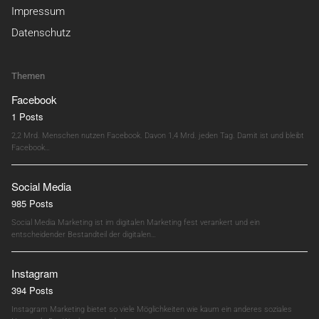
Impressum
Datenschutz
Themen
Facebook
1 Posts
2,2 Mrd. Menschen nutzen Facebook. Davon 1,4 Mrd. jeden Tag. Damit ist und bleibt
Facebook…
Social Media
985 Posts
Social Media Marketing ist im digitalen Marketing fest verankert und ein
entscheidender Bestandteil der digitalen…
Instagram
394 Posts
Instagram Marketing bietet so viele Möglichkeiten wie kaum ein anderes soziales