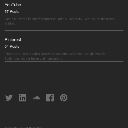
YouTube
57 Posts
Fast ein Drittel aller Internetnutzer ist auf YouTube aktiv. Geht es um die reinen
Zahlen,…
Pinterest
54 Posts
Pinterest ist kein soziales Netzwerk, sondern bezeichnet sich als visuelle
Suchmaschine für Ideen und Inspiration.…
Twitter
linkedin
soundcloud
Facebook
pinterest