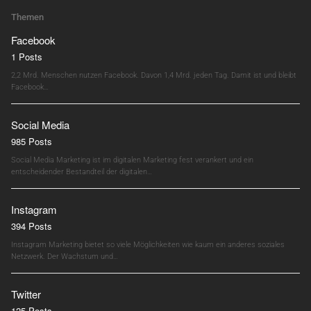
Themen
Facebook
1 Posts
2,2 Mrd. Menschen nutzen Facebook. Davon 1,4 Mrd. jeden Tag. Damit ist und bleibt
Facebook…
Social Media
985 Posts
Social Media Marketing ist im digitalen Marketing fest verankert und ein
entscheidender Bestandteil der digitalen…
Instagram
394 Posts
Instagram Marketing bietet so viele Möglichkeiten wie kaum ein anderes soziales
Netzwerk. Der Wachstum und…
Twitter
125 Posts