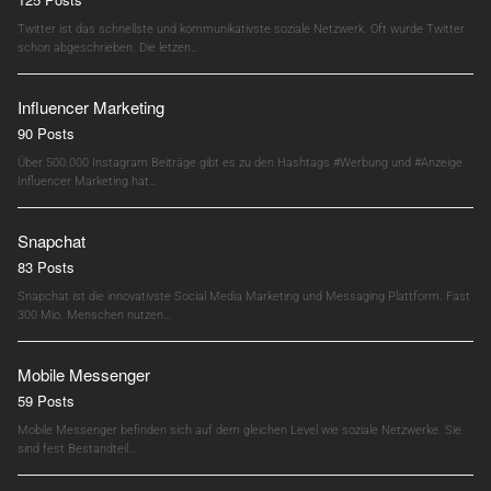
Twitter ist das schnellste und kommunikativste soziale Netzwerk. Oft wurde Twitter
schon abgeschrieben. Die letzen…
Influencer Marketing
90 Posts
Über 500.000 Instagram Beiträge gibt es zu den Hashtags #Werbung und #Anzeige.
Influencer Marketing hat…
Snapchat
83 Posts
Snapchat ist die innovativste Social Media Marketing und Messaging Plattform. Fast
300 Mio. Menschen nutzen…
Mobile Messenger
59 Posts
Mobile Messenger befinden sich auf dem gleichen Level wie soziale Netzwerke. Sie
sind fest Bestandteil…