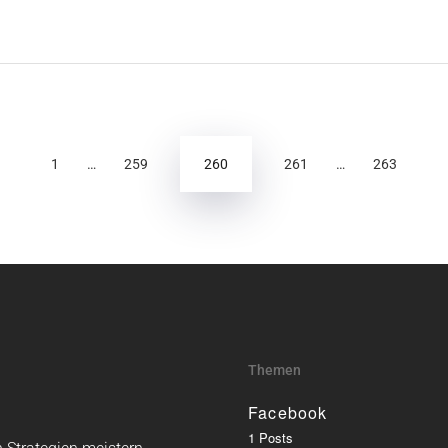
g
260
1
…
259
261
…
263
Themen
Facebook
1 Posts