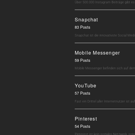
Über 500.000 Instagram Beiträge gibt e
Snapchat
83 Posts
Snapchat ist die innovativste Social M
Mobile Messenger
59 Posts
Mobile Messenger befinden sich auf dem 
YouTube
57 Posts
Fast ein Drittel aller Internetnutzer ist 
Pinterest
54 Posts
Pinterest ist kein soziales Netzwerk, son