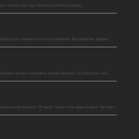
on 1,4 Mrd. jeden Tag. Damit ist und bleibt Facebook…
arketing fest verankert und ein entscheidender Bestandteil der digitalen…
glichkeiten wie kaum ein anderes soziales Netzwerk. Der Wachstum und…
ativste soziale Netzwerk. Oft wurde Twitter schon abgeschrieben. Die letzen…