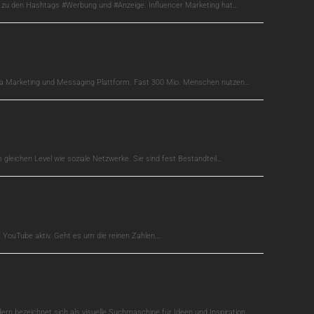
s zu den Hashtags #Werbung und #Anzeige. Influencer Marketing hat…
edia Marketing und Messaging Plattform. Fast 300 Mio. Menschen nutzen…
gleichen Level wie soziale Netzwerke. Sie sind fest Bestandteil…
auf YouTube aktiv. Geht es um die reinen Zahlen,…
dern bezeichnet sich als visuelle Suchmaschine für Ideen und Inspiration.…