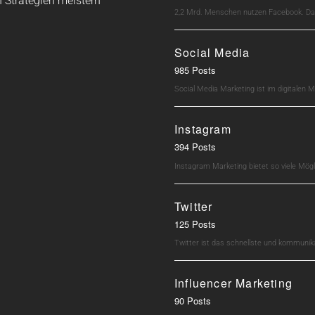
 Strategien meistern
2,2 Mrd. Menschen nutzen Facebook. Dav
Social Media
985 Posts
Social Media Marketing ist im digitalen M
Instagram
394 Posts
Instagram Marketing bietet so viele Mö
Twitter
125 Posts
Twitter ist das schnellste und kommunik
Influencer Marketing
90 Posts