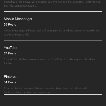
Snapchat ist die innovativste Social Media Marketing und Messaging Plattform. Fast
300 Mio. Menschen nutzen…
Mobile Messenger
59 Posts
Mobile Messenger befinden sich auf dem gleichen Level wie soziale Netzwerke. Sie
sind fest Bestandteil…
YouTube
57 Posts
Fast ein Drittel aller Internetnutzer ist auf YouTube aktiv. Geht es um die reinen
Zahlen,…
Pinterest
54 Posts
Pinterest ist kein soziales Netzwerk, sondern bezeichnet sich als visuelle
Suchmaschine für Ideen und Inspiration.…