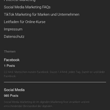
Social Media Marketing FAQs
TikTok Marketing für Marken und Unternehmen
Leitfaden für Online-Kurse
Impressum
Datenschutz
Themen
Facebook
1 Posts
2,2 Mrd. Menschen nutzen Facebook. Davon 1,4 Mrd. jeden Tag. Damit ist und bleibt
Facebook…
Social Media
985 Posts
Social Media Marketing ist im digitalen Marketing fest verankert und ein
entscheidender Bestandteil der digitalen…