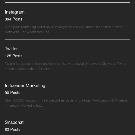
Instagram
394 Posts
Instagram Marketing bietet so viele Möglichkeiten wie kaum ein anderes soziales
Netzwerk. Der Wachstum und…
Twitter
125 Posts
Twitter ist das schnellste und kommunikativste soziale Netzwerk. Oft wurde Twitter
schon abgeschrieben. Die letzen…
Influencer Marketing
90 Posts
Über 500.000 Instagram Beiträge gibt es zu den Hashtags #Werbung und #Anzeige.
Influencer Marketing hat…
Snapchat
83 Posts