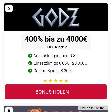
5
400% bis zu 4000€
+ 300 Freispiele
Auszahlungsdauer: 0-3 h
Einsatzlimits: 0,05€ - 20.000€
Casino Spiele: 8.200+
BONUS HOLEN
Neu seit: 07/2026
6