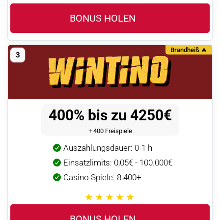
BONUS HOLEN
Brandheiß 🔥
3
400% bis zu 4250€
+ 400 Freispiele
Auszahlungsdauer: 0-1 h
Einsatzlimits: 0,05€ - 100.000€
Casino Spiele: 8.400+
BONUS HOLEN