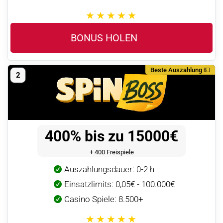
BONUS HOLEN
Beste Auszahlung 💵
2
400% bis zu 15000€
+ 400 Freispiele
Auszahlungsdauer: 0-2 h
Einsatzlimits: 0,05€ - 100.000€
Casino Spiele: 8.500+