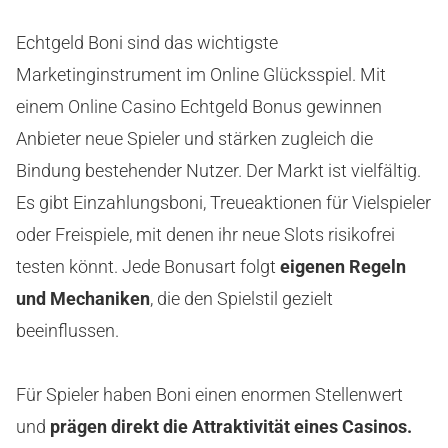
Echtgeld Boni sind das wichtigste
Marketinginstrument im Online Glücksspiel. Mit
einem Online Casino Echtgeld Bonus gewinnen
Anbieter neue Spieler und stärken zugleich die
Bindung bestehender Nutzer. Der Markt ist vielfältig.
Es gibt Einzahlungsboni, Treueaktionen für Vielspieler
oder Freispiele, mit denen ihr neue Slots risikofrei
testen könnt. Jede Bonusart folgt
eigenen Regeln
und Mechaniken
, die den Spielstil gezielt
beeinflussen.
Für Spieler haben Boni einen enormen Stellenwert
und
prägen direkt die Attraktivität eines Casinos.