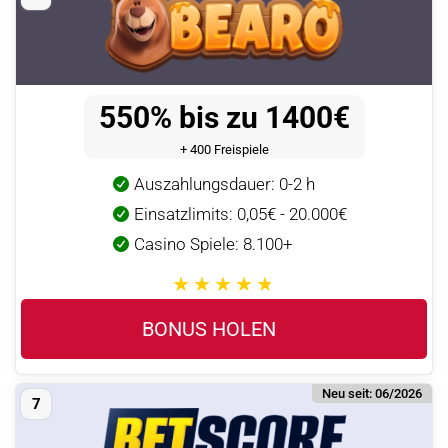
550% bis zu 1400€
+ 400 Freispiele
Auszahlungsdauer: 0-2 h
Einsatzlimits: 0,05€ - 20.000€
Casino Spiele: 8.100+
BONUS HOLEN
Neu seit: 06/2026
7