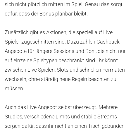
sich nicht plötzlich mitten im Spiel. Genau das sorgt
dafür, dass der Bonus planbar bleibt.
Zusätzlich gibt es Aktionen, die speziell auf Live
Spieler zugeschnitten sind. Dazu zählen Cashback
Angebote für längere Sessions und Boni, die nicht nur
auf einzelne Spieltypen beschränkt sind. Ihr könnt
zwischen Live Spielen, Slots und schnellen Formaten
wechseln, ohne ständig neue Regeln beachten zu
müssen.
Auch das Live Angebot selbst überzeugt. Mehrere
Studios, verschiedene Limits und stabile Streams
sorgen dafür, dass ihr nicht an einen Tisch gebunden