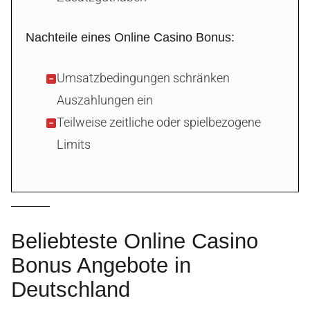
Nachteile eines Online Casino Bonus:
Umsatzbedingungen schränken
Auszahlungen ein
Teilweise zeitliche oder spielbezogene
Limits
Beliebteste Online Casino
Bonus Angebote in
Deutschland