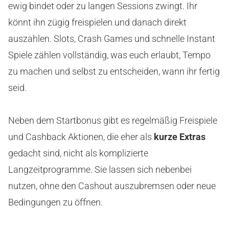
ewig bindet oder zu langen Sessions zwingt. Ihr
könnt ihn zügig freispielen und danach direkt
auszahlen. Slots, Crash Games und schnelle Instant
Spiele zählen vollständig, was euch erlaubt, Tempo
zu machen und selbst zu entscheiden, wann ihr fertig
seid.
Neben dem Startbonus gibt es regelmäßig Freispiele
und Cashback Aktionen, die eher als
kurze Extras
gedacht sind, nicht als komplizierte
Langzeitprogramme. Sie lassen sich nebenbei
nutzen, ohne den Cashout auszubremsen oder neue
Bedingungen zu öffnen.