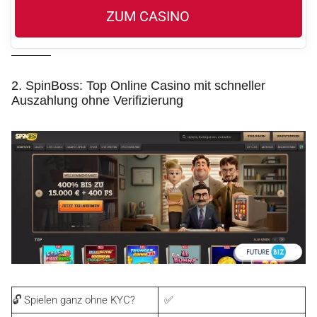
ZUM CASINO
2. SpinBoss: Top Online Casino mit schneller
Auszahlung ohne Verifizierung
🔓 Spielen ganz ohne KYC?
✅