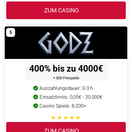
ZUM CASINO
5
400% bis zu 4000€
+ 300 Freispiele
Auszahlungsdauer: 0-3 h
Einsatzlimits: 0,05€ - 20.000€
Casino Spiele: 8.200+
ZUM CASINO