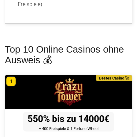
Freispiele)
Top 10 Online Casinos ohne
Ausweis 💰
Bestes Casino 🚀
1
550% bis zu 14000€
+ 400 Freispiele & 1 Fortune Wheel