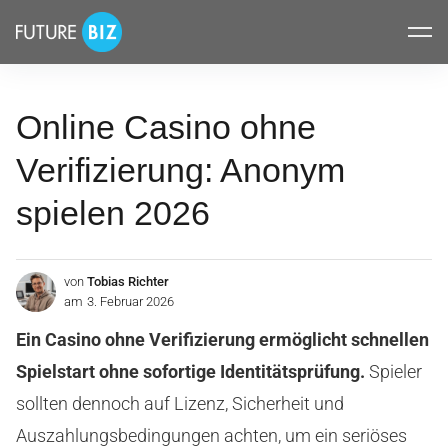
Inhalte
FUTUREBIZ
überspringen
Online Casino ohne
Verifizierung: Anonym
spielen 2026
von
Tobias Richter
am
3. Februar 2026
Ein Casino ohne Verifizierung ermöglicht schnellen
Spielstart ohne sofortige Identitätsprüfung.
Spieler
sollten dennoch auf Lizenz, Sicherheit und
Auszahlungsbedingungen achten, um ein seriöses