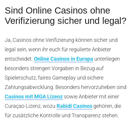
Sind Online Casinos ohne
Verifizierung sicher und legal?
Ja, Casinos ohne Verifizierung können sicher und
legal sein, wenn ihr euch für regulierte Anbieter
entscheidet.
Online Casinos in Europa
unterliegen
besonders strengen Vorgaben in Bezug auf
Spielerschutz, faires Gameplay und sichere
Zahlungsabwicklung. Besonders hervorzuheben sind
Casinos mit MGA Lizenz
sowie Anbieter mit einer
Curaçao Lizenz, wozu
Rabidi Casinos
gehören, die
für zusätzliche Kontrolle und Transparenz stehen.