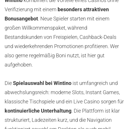
Wintino
kombiniert die Vorteile eines Casinos ohne
Verifizierung mit einem
besonders attraktiven
Bonusangebot
. Neue Spieler starten mit einem
großen Willkommenspaket, während
Bestandskunden von Freispielen, Cashback-Deals
und wiederkehrenden Promotionen profitieren. Wer
also gerne regelmäßig Boni nutzt, ist hier gut
aufgehoben.
Die
Spielauswahl bei Wintino
ist umfangreich und
abwechslungsreich: moderne Slots, Instant Games,
klassische Tischspiele und ein Live Casino sorgen für
kontinuierliche Unterhaltung
. Die Plattform ist klar
strukturiert, Ladezeiten kurz, und die Navigation