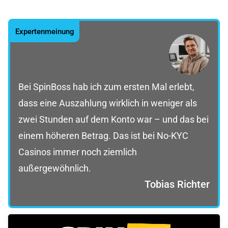
Expertenmeinung
Bei SpinBoss hab ich zum ersten Mal erlebt,
dass eine Auszahlung wirklich in weniger als
zwei Stunden auf dem Konto war – und das bei
einem höheren Betrag. Das ist bei No-KYC
Casinos immer noch ziemlich
außergewöhnlich.
Tobias Richter