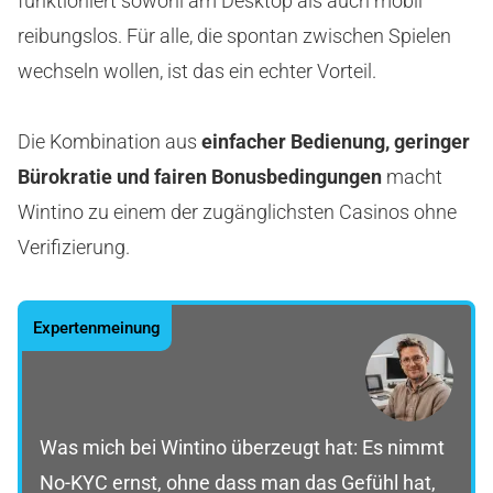
funktioniert sowohl am Desktop als auch mobil
reibungslos. Für alle, die spontan zwischen Spielen
wechseln wollen, ist das ein echter Vorteil.
Die Kombination aus
einfacher Bedienung, geringer
Bürokratie und fairen Bonusbedingungen
macht
Wintino zu einem der zugänglichsten Casinos ohne
Verifizierung.
Expertenmeinung
Was mich bei Wintino überzeugt hat: Es nimmt
No-KYC ernst, ohne dass man das Gefühl hat,