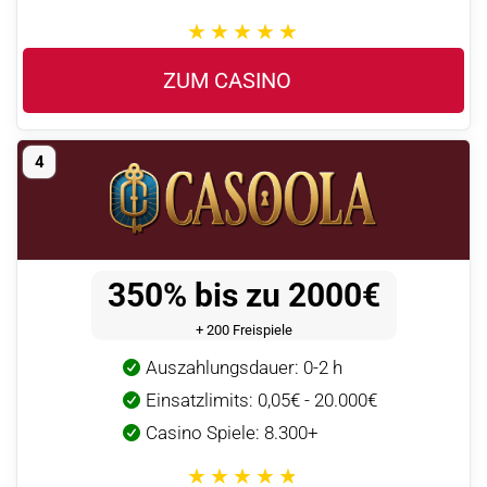
ZUM CASINO
4
350% bis zu 2000€
+ 200 Freispiele
Auszahlungsdauer: 0-2 h
Einsatzlimits: 0,05€ - 20.000€
Casino Spiele: 8.300+