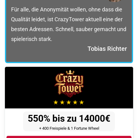
Für alle, die Anonymität wollen, ohne dass die
Qualität leidet, ist CrazyTower aktuell eine der
besten Adressen. Schnell, sauber gemacht und
spielerisch stark.
Tobias Richter
550% bis zu 14000€
+ 400 Freispiele & 1 Fortune Wheel