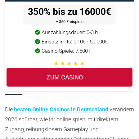
350% bis zu 16000€
+ 350 Freispiele
Auszahlungsdauer: 0-3 h
Einsatzlimits: 0,10€ - 50.000€
Casino Spiele: 7.500+
ZUM CASINO
Die
besten Online Casinos in Deutschland
verändern
2026 spürbar, wie ihr online spielt, mit direktem
Zugang, reibungslosem Gameplay und