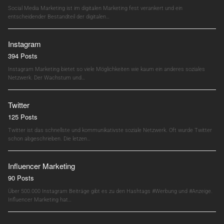
Social Media Marketing ist im digitalen Marketing fest verankert und ein
entscheidender Bestandteil der digitalen…
Instagram
394 Posts
Instagram Marketing bietet so viele Möglichkeiten wie kaum ein anderes soziales
Netzwerk. Der Wachstum und…
Twitter
125 Posts
Twitter ist das schnellste und kommunikativste soziale Netzwerk. Oft wurde Twitter
schon abgeschrieben. Die letzen…
Influencer Marketing
90 Posts
Über 500.000 Instagram Beiträge gibt es zu den Hashtags #Werbung und #Anzeige.
Influencer Marketing hat…