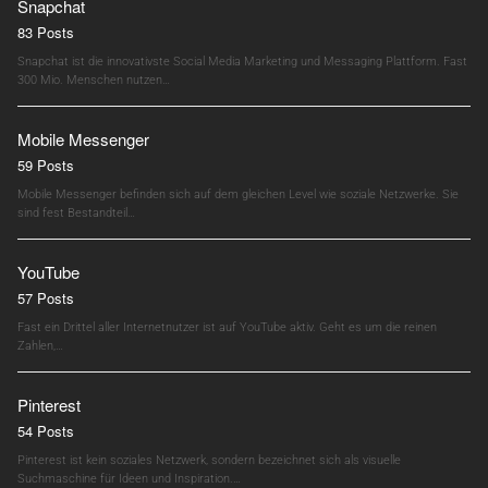
Snapchat
83 Posts
Snapchat ist die innovativste Social Media Marketing und Messaging Plattform. Fast
300 Mio. Menschen nutzen…
Mobile Messenger
59 Posts
Mobile Messenger befinden sich auf dem gleichen Level wie soziale Netzwerke. Sie
sind fest Bestandteil…
YouTube
57 Posts
Fast ein Drittel aller Internetnutzer ist auf YouTube aktiv. Geht es um die reinen
Zahlen,…
Pinterest
54 Posts
Pinterest ist kein soziales Netzwerk, sondern bezeichnet sich als visuelle
Suchmaschine für Ideen und Inspiration.…