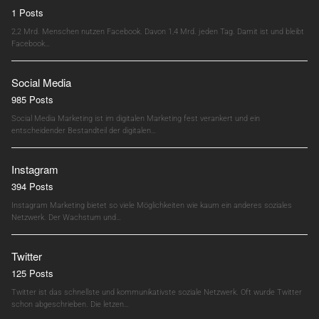
1 Posts
2,2 Mrd. Menschen nutzen Facebook. Davon 1,4 Mrd. jeden Tag. Damit ist und bleibt
Facebook…
Social Media
985 Posts
Social Media Marketing ist im digitalen Marketing fest verankert und ein
entscheidender Bestandteil der digitalen…
Instagram
394 Posts
Instagram Marketing bietet so viele Möglichkeiten wie kaum ein anderes soziales
Netzwerk. Der Wachstum und…
Twitter
125 Posts
Twitter ist das schnellste und kommunikativste soziale Netzwerk. Oft wurde Twitter
schon abgeschrieben. Die letzen…