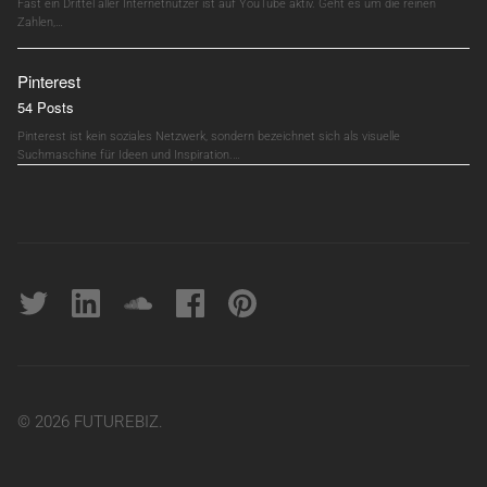
Fast ein Drittel aller Internetnutzer ist auf YouTube aktiv. Geht es um die reinen
Zahlen,…
Pinterest
54 Posts
Pinterest ist kein soziales Netzwerk, sondern bezeichnet sich als visuelle
Suchmaschine für Ideen und Inspiration.…
Twitter
linkedin
soundcloud
Facebook
pinterest
© 2026 FUTUREBIZ.