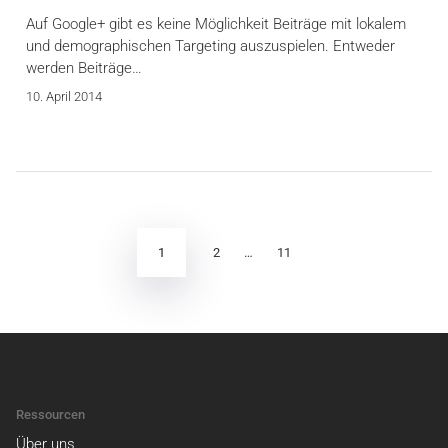
Auf Google+ gibt es keine Möglichkeit Beiträge mit lokalem
und demographischen Targeting auszuspielen. Entweder
werden Beiträge…
10. April 2014
Seitennummerierung
der
Beiträge
1
2
…
11
Ressourcen
Über uns