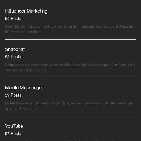
Influencer Marketing
90 Posts
Über 500.000 Instagram Beiträge gibt es zu den Hashtags #Werbung und #Anzeige.
Influencer Marketing hat…
Snapchat
83 Posts
Snapchat ist die innovativste Social Media Marketing und Messaging Plattform. Fast
300 Mio. Menschen nutzen…
Mobile Messenger
59 Posts
Mobile Messenger befinden sich auf dem gleichen Level wie soziale Netzwerke. Sie
sind fest Bestandteil…
YouTube
57 Posts