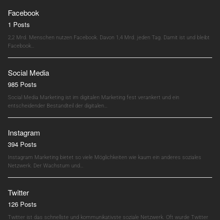
Facebook
1 Posts
2,2 Mrd. Menschen nutzen Facebook. Davon 1,4 Mrd. jeden Tag. Damit ist und bleibt
Facebook…
Social Media
985 Posts
Social Media Marketing ist im digitalen Marketing fest verankert und ein
entscheidender Bestandteil der digitalen…
Instagram
394 Posts
Instagram Marketing bietet so viele Möglichkeiten wie kaum ein anderes soziales
Netzwerk. Der Wachstum und…
Twitter
126 Posts
Twitter ist das schnellste und kommunikativste soziale Netzwerk. Oft wurde Twitter