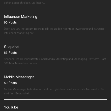
schon abgeschrieben. Die letzen…
Influencer Marketing
90 Posts
Über 500.000 Instagram Beiträge gibt es zu den Hashtags #Werbung und #Anzeige.
Influencer Marketing hat…
Snapchat
83 Posts
Snapchat ist die innovativste Social Media Marketing und Messaging Plattform. Fast
300 Mio. Menschen nutzen…
Mobile Messenger
59 Posts
Mobile Messenger befinden sich auf dem gleichen Level wie soziale Netzwerke. Sie
sind fest Bestandteil…
YouTube