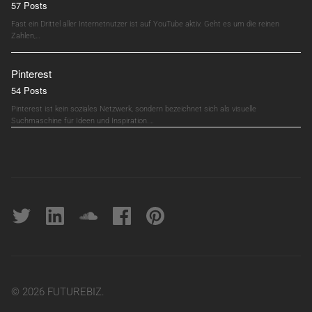
57 Posts
Fast ein Drittel aller Internetnutzer ist auf YouTube aktiv. Geht es um die reinen
Zahlen,…
Pinterest
54 Posts
Pinterest ist kein soziales Netzwerk, sondern bezeichnet sich als visuelle
Suchmaschine für Ideen und Inspiration.…
Twitter
linkedin
soundcloud
Facebook
pinterest
© 2026 FUTUREBIZ.