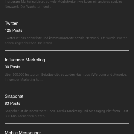
Instagram Marketing bietet so viele Möglichkeiten wie kaum ein anderes soziales
Netzwerk. Der Wachstum und…
Twitter
125 Posts
Twitter ist das schnellste und kommunikativste soziale Netzwerk. Oft wurde Twitter
schon abgeschrieben. Die letzen…
Influencer Marketing
90 Posts
Über 500.000 Instagram Beiträge gibt es zu den Hashtags #Werbung und #Anzeige.
Influencer Marketing hat…
Snapchat
83 Posts
Snapchat ist die innovativste Social Media Marketing und Messaging Plattform. Fast
300 Mio. Menschen nutzen…
Mobile Messenger