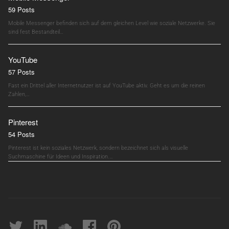
59 Posts
Mobile Messenger befinden sich auf dem gleichen Level wie soziale Netzwerke. Sie
sind fest Bestandteil…
YouTube
57 Posts
Fast ein Drittel aller Internetnutzer ist auf YouTube aktiv. Geht es um die reinen
Zahlen,…
Pinterest
54 Posts
Pinterest ist kein soziales Netzwerk, sondern bezeichnet sich als visuelle
Suchmaschine für Ideen und Inspiration.…
Twitter
linkedin
soundcloud
Facebook
pinterest