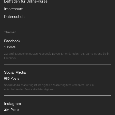
Leitfaden für Online-Kurse
Impressum
Datenschutz
Themen
Facebook
1 Posts
2,2 Mrd. Menschen nutzen Facebook. Davon 1,4 Mrd. jeden Tag. Damit ist und bleibt
Facebook…
Social Media
985 Posts
Social Media Marketing ist im digitalen Marketing fest verankert und ein
entscheidender Bestandteil der digitalen…
Instagram
394 Posts