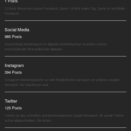
1 Posts
2,2 Mrd. Menschen nutzen Facebook. Davon 1,4 Mrd. jeden Tag. Damit ist und bleibt
Facebook…
Social Media
985 Posts
Social Media Marketing ist im digitalen Marketing fest verankert und ein
entscheidender Bestandteil der digitalen…
Instagram
394 Posts
Instagram Marketing bietet so viele Möglichkeiten wie kaum ein anderes soziales
Netzwerk. Der Wachstum und…
Twitter
125 Posts
Twitter ist das schnellste und kommunikativste soziale Netzwerk. Oft wurde Twitter
schon abgeschrieben. Die letzen…