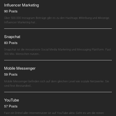
Influencer Marketing
90 Posts
Über 500.000 Instagram Beiträge gibt es zu den Hashtags #Werbung und #Anzeige.
Influencer Marketing hat…
Snapchat
83 Posts
Snapchat ist die innovativste Social Media Marketing und Messaging Plattform. Fast
300 Mio. Menschen nutzen…
Mobile Messenger
59 Posts
Mobile Messenger befinden sich auf dem gleichen Level wie soziale Netzwerke. Sie
sind fest Bestandteil…
YouTube
57 Posts
Fast ein Drittel aller Internetnutzer ist auf YouTube aktiv. Geht es um die reinen