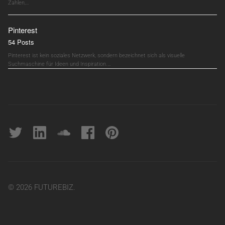
Zahlen,…
Pinterest
54 Posts
Pinterest ist kein soziales Netzwerk, sondern bezeichnet sich als visuelle
Suchmaschine für Ideen und Inspiration.…
Twitter
linkedin
soundcloud
Facebook
pinterest
© 2026 FUTUREBIZ.