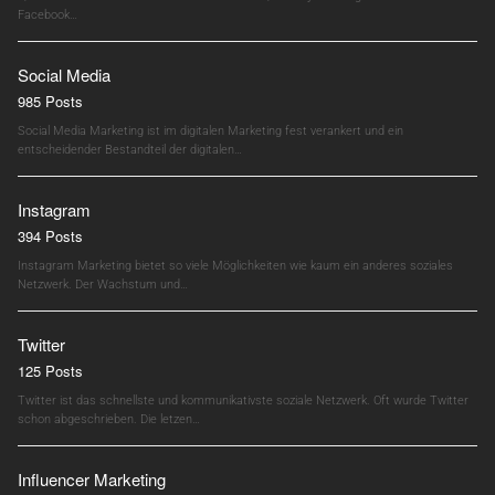
Facebook…
Social Media
985 Posts
Social Media Marketing ist im digitalen Marketing fest verankert und ein
entscheidender Bestandteil der digitalen…
Instagram
394 Posts
Instagram Marketing bietet so viele Möglichkeiten wie kaum ein anderes soziales
Netzwerk. Der Wachstum und…
Twitter
125 Posts
Twitter ist das schnellste und kommunikativste soziale Netzwerk. Oft wurde Twitter
schon abgeschrieben. Die letzen…
Influencer Marketing