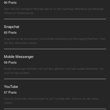
90 Posts
Über 500.000 Instagram Beiträge gibt es zu den Hashtags #Werbung und #Anzeige.
Influencer Marketing hat…
Snapchat
83 Posts
Snapchat ist die innovativste Social Media Marketing und Messaging Plattform. Fast
300 Mio. Menschen nutzen…
Mobile Messenger
59 Posts
Mobile Messenger befinden sich auf dem gleichen Level wie soziale Netzwerke. Sie
sind fest Bestandteil…
YouTube
57 Posts
Fast ein Drittel aller Internetnutzer ist auf YouTube aktiv. Geht es um die reinen
Zahlen,…