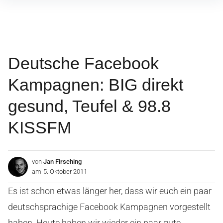
Inhalte
überspringen
Deutsche Facebook
Kampagnen: BIG direkt
gesund, Teufel & 98.8
KISSFM
von
Jan Firsching
am
5. Oktober 2011
Es ist schon etwas länger her, dass wir euch ein paar
deutschsprachige Facebook Kampagnen vorgestellt
haben. Heute haben wir wieder ein paar gute