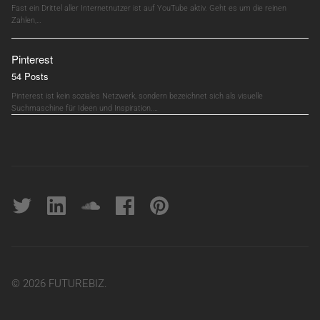
Fast ein Drittel aller Internetnutzer ist auf YouTube aktiv. Geht es um die reinen
Zahlen,…
Pinterest
54 Posts
Pinterest ist kein soziales Netzwerk, sondern bezeichnet sich als visuelle
Suchmaschine für Ideen und Inspiration.…
Twitter
linkedin
soundcloud
Facebook
pinterest
© 2026 FUTUREBIZ.