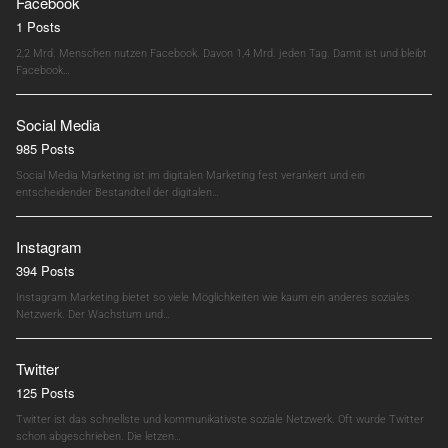
Facebook
1 Posts
2,2 Mrd. Menschen nutzen Facebook. Davon 1,4 Mrd. jeden Tag. Damit ist und bleibt
Facebook…
Social Media
985 Posts
Social Media Marketing ist im digitalen Marketing fest verankert und ein
entscheidender Bestandteil der digitalen…
Instagram
394 Posts
Instagram Marketing bietet so viele Möglichkeiten wie kaum ein anderes soziales
Netzwerk. Der Wachstum und…
Twitter
125 Posts
Twitter ist das schnellste und kommunikativste soziale Netzwerk. Oft wurde Twitter
schon abgeschrieben. Die letzen…