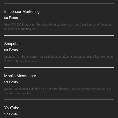
Influencer Marketing
90 Posts
Über 500.000 Instagram Beiträge gibt es zu den Hashtags #Werbung und #Anzeige.
Influencer Marketing hat…
Snapchat
83 Posts
Snapchat ist die innovativste Social Media Marketing und Messaging Plattform. Fast
300 Mio. Menschen nutzen…
Mobile Messenger
59 Posts
Mobile Messenger befinden sich auf dem gleichen Level wie soziale Netzwerke. Sie
sind fest Bestandteil…
YouTube
57 Posts