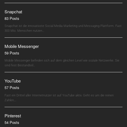
Snapchat
83 Posts
Snapchat ist die innovativste Social Media Marketing und Messaging Plattform. Fast
300 Mio. Menschen nutzen…
Mobile Messenger
59 Posts
Mobile Messenger befinden sich auf dem gleichen Level wie soziale Netzwerke. Sie
sind fest Bestandteil…
YouTube
57 Posts
Fast ein Drittel aller Internetnutzer ist auf YouTube aktiv. Geht es um die reinen
Zahlen,…
Pinterest
54 Posts