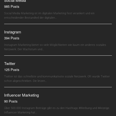
Social Media
985 Posts
Social Media Marketing ist im digitalen Marketing fest verankert und ein
entscheidender Bestandteil der digitalen…
Instagram
394 Posts
Instagram Marketing bietet so viele Möglichkeiten wie kaum ein anderes soziales
Netzwerk. Der Wachstum und…
Twitter
125 Posts
Twitter ist das schnellste und kommunikativste soziale Netzwerk. Oft wurde Twitter
schon abgeschrieben. Die letzen…
Influencer Marketing
90 Posts
Über 500.000 Instagram Beiträge gibt es zu den Hashtags #Werbung und #Anzeige.
Influencer Marketing hat…