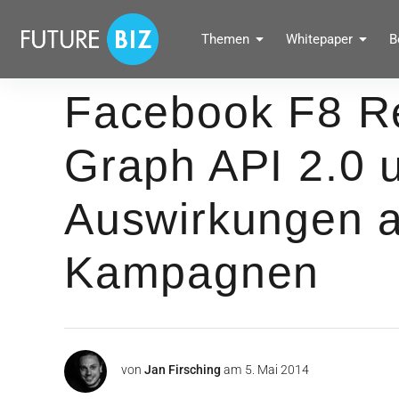
Inhalte
überspringen
FUTUREBIZ
Themen
Whitepaper
B
Social Media Marketing Blog für Unternehmen by BRANDPUNKT
Facebook F8 Re
Graph API 2.0 
Auswirkungen 
Kampagnen
von
Jan Firsching
am
5. Mai 2014