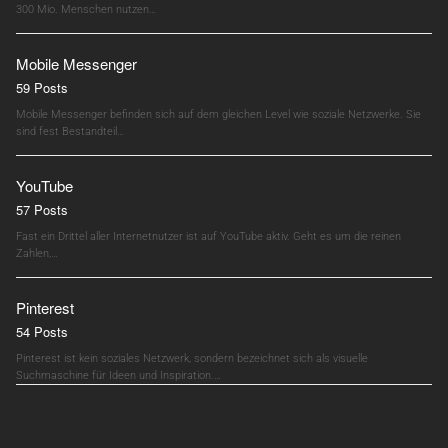
300 Mio. Menschen nutzen…
Mobile Messenger
59 Posts
Mobile Messenger befinden sich auf dem gleichen Level wie soziale Netzwerke. Sie
sind fest Bestandteil…
YouTube
57 Posts
Fast ein Drittel aller Internetnutzer ist auf YouTube aktiv. Geht es um die reinen
Zahlen,…
Pinterest
54 Posts
Pinterest ist kein soziales Netzwerk, sondern bezeichnet sich als visuelle
Suchmaschine für Ideen und Inspiration.…