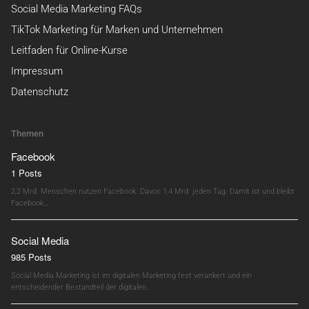
Social Media Marketing FAQs
TikTok Marketing für Marken und Unternehmen
Leitfaden für Online-Kurse
Impressum
Datenschutz
Themen
Facebook
1 Posts
2,2 Mrd. Menschen nutzen Facebook. Davon 1,4 Mrd. jeden Tag. Damit ist und bleibt
Facebook…
Social Media
985 Posts
Social Media Marketing ist im digitalen Marketing fest verankert und ein
entscheidender Bestandteil der digitalen…