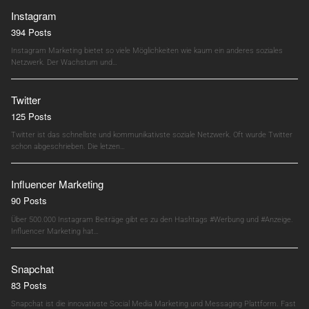
Instagram
394 Posts
Instagram Marketing bietet so viele Möglichkeiten wie kaum ein anderes soziales
Netzwerk. Der Wachstum und…
Twitter
125 Posts
Twitter ist das schnellste und kommunikativste soziale Netzwerk. Oft wurde Twitter
schon abgeschrieben. Die letzen…
Influencer Marketing
90 Posts
Über 500.000 Instagram Beiträge gibt es zu den Hashtags #Werbung und #Anzeige.
Influencer Marketing hat…
Snapchat
83 Posts
Snapchat ist die innovativste Social Media Marketing und Messaging Plattform. Fast