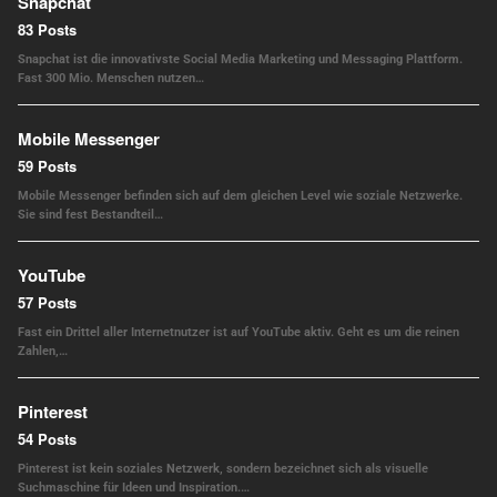
Snapchat
83 Posts
Snapchat ist die innovativste Social Media Marketing und Messaging Plattform.
Fast 300 Mio. Menschen nutzen…
Mobile Messenger
59 Posts
Mobile Messenger befinden sich auf dem gleichen Level wie soziale Netzwerke.
Sie sind fest Bestandteil…
YouTube
57 Posts
Fast ein Drittel aller Internetnutzer ist auf YouTube aktiv. Geht es um die reinen
Zahlen,…
Pinterest
54 Posts
Pinterest ist kein soziales Netzwerk, sondern bezeichnet sich als visuelle
Suchmaschine für Ideen und Inspiration.…