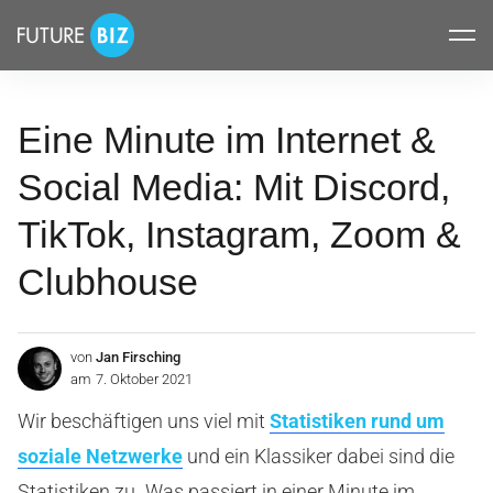
Inhalte
FUTUREBIZ
überspringen
Eine Minute im Internet &
Social Media: Mit Discord,
TikTok, Instagram, Zoom &
Clubhouse
von
Jan Firsching
am
7. Oktober 2021
Wir beschäftigen uns viel mit
Statistiken rund um
soziale Netzwerke
und ein Klassiker dabei sind die
Statistiken zu „Was passiert in einer Minute im