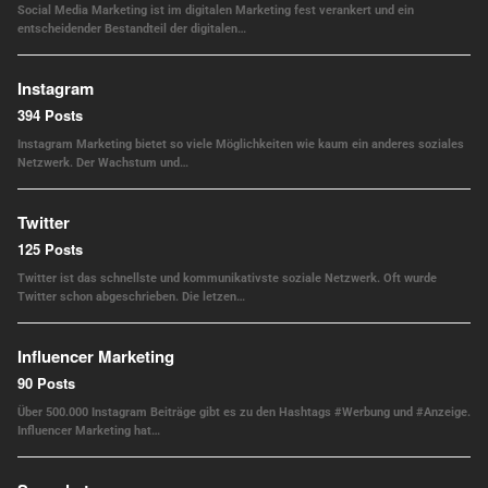
Social Media Marketing ist im digitalen Marketing fest verankert und ein
entscheidender Bestandteil der digitalen…
Instagram
394 Posts
Instagram Marketing bietet so viele Möglichkeiten wie kaum ein anderes soziales
Netzwerk. Der Wachstum und…
Twitter
125 Posts
Twitter ist das schnellste und kommunikativste soziale Netzwerk. Oft wurde
Twitter schon abgeschrieben. Die letzen…
Influencer Marketing
90 Posts
Über 500.000 Instagram Beiträge gibt es zu den Hashtags #Werbung und #Anzeige.
Influencer Marketing hat…