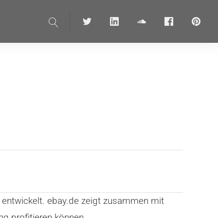
Suche
Twitter
linkedin
soundcloud
Facebook
pinteres
entwickelt. ebay.de zeigt zusammen mit
g profitieren können.