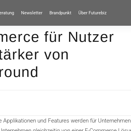
eratung
Newsletter
Brandpunkt
Über Futurebiz
erce für Nutzer
tärker von
around
Applikationen und Features werden für Unternehmen 
 Unternehmen gleichzeitig von einer F-Commerce Lösun