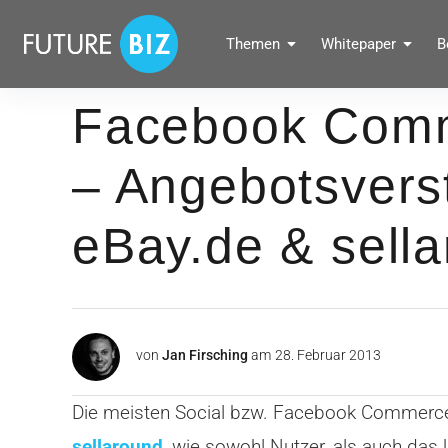
Inhalte
überspringen
FUTUREBIZ
Themen
Whitepaper
B
Social Media Marketing Blog für Unternehmen by BRANDPUNKT
Facebook Comm
– Angebotsvers
eBay.de & sell
von
Jan Firsching
am
28. Februar 2013
Die meisten Social bzw. Facebook Commerce 
sellaround
, wie sowohl Nutzer, als auch das