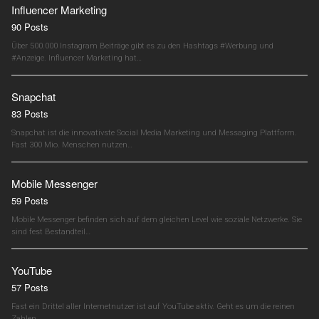
Influencer Marketing
90 Posts
Über 500.000 Instagram Beiträge gibt es zu den Hashtags #Werbung und
#Anzeige. Influencer Marketing hat…
Snapchat
83 Posts
Snapchat ist die innovativste Social Media Marketing und Messaging Plattform.
Fast 300 Mio. Menschen nutzen…
Mobile Messenger
59 Posts
Mobile Messenger befinden sich auf dem gleichen Level wie soziale Netzwerke. Sie
sind fest Bestandteil…
YouTube
57 Posts
Fast ein Drittel aller Internetnutzer ist auf YouTube aktiv. Geht es um die reinen
Zahlen,…