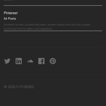
Pinterest
54 Posts
Pinterest ist kein soziales Netzwerk, sondern bezeichnet sich als visuelle
Suchmaschine für Ideen und Inspiration.…
Twitter
linkedin
soundcloud
Facebook
pinterest
© 2026 FUTUREBIZ.