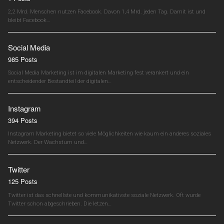
2,2 Mrd. Menschen nutzen Facebook. Davon 1,4 Mrd. jeden Tag. Damit ist und
bleibt Facebook…
Social Media
985 Posts
Social Media Marketing ist im digitalen Marketing fest verankert und ein
entscheidender Bestandteil der digitalen…
Instagram
394 Posts
Instagram Marketing bietet so viele Möglichkeiten wie kaum ein anderes soziales
Netzwerk. Der Wachstum und…
Twitter
125 Posts
Twitter ist das schnellste und kommunikativste soziale Netzwerk. Oft wurde
Twitter schon abgeschrieben. Die letzen…