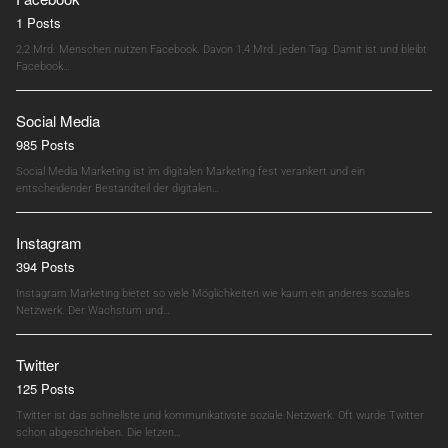
1 Posts
2,2 Mrd. Menschen nutzen Facebook. Davon 1,4 Mrd. jeden Tag. Damit ist und bleibt
Facebook…
Social Media
985 Posts
Social Media Marketing ist im digitalen Marketing fest verankert und ein
entscheidender Bestandteil der digitalen…
Instagram
394 Posts
Instagram Marketing bietet so viele Möglichkeiten wie kaum ein anderes soziales
Netzwerk. Der Wachstum und…
Twitter
125 Posts
Twitter ist das schnellste und kommunikativste soziale Netzwerk. Oft wurde Twitter
schon abgeschrieben. Die letzen…