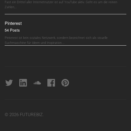
Fast ein Drittel aller Internetnutzer ist auf YouTube aktiv. Geht es um die reinen
Zahlen,…
Pinterest
54 Posts
Pinterest ist kein soziales Netzwerk, sondern bezeichnet sich als visuelle
Suchmaschine für Ideen und Inspiration.…
Twitter
linkedin
soundcloud
Facebook
pinterest
© 2026 FUTUREBIZ.