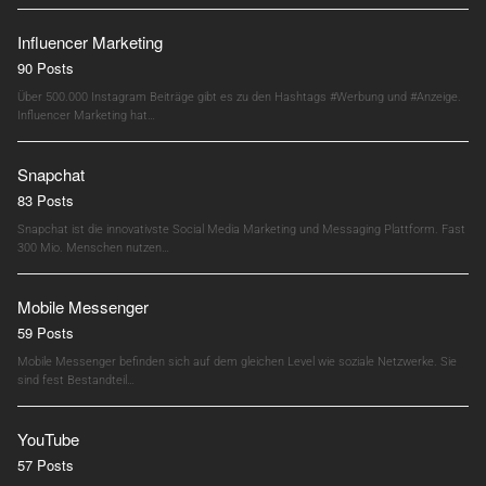
Influencer Marketing
90 Posts
Über 500.000 Instagram Beiträge gibt es zu den Hashtags #Werbung und #Anzeige.
Influencer Marketing hat…
Snapchat
83 Posts
Snapchat ist die innovativste Social Media Marketing und Messaging Plattform. Fast
300 Mio. Menschen nutzen…
Mobile Messenger
59 Posts
Mobile Messenger befinden sich auf dem gleichen Level wie soziale Netzwerke. Sie
sind fest Bestandteil…
YouTube
57 Posts