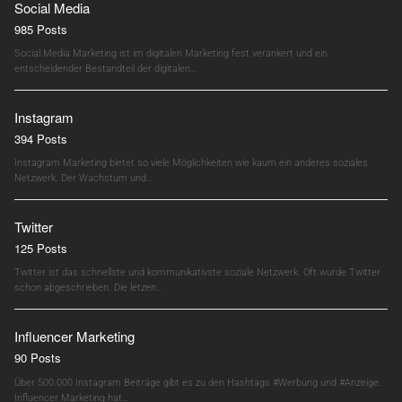
Social Media
985 Posts
Social Media Marketing ist im digitalen Marketing fest verankert und ein
entscheidender Bestandteil der digitalen…
Instagram
394 Posts
Instagram Marketing bietet so viele Möglichkeiten wie kaum ein anderes soziales
Netzwerk. Der Wachstum und…
Twitter
125 Posts
Twitter ist das schnellste und kommunikativste soziale Netzwerk. Oft wurde Twitter
schon abgeschrieben. Die letzen…
Influencer Marketing
90 Posts
Über 500.000 Instagram Beiträge gibt es zu den Hashtags #Werbung und #Anzeige.
Influencer Marketing hat…