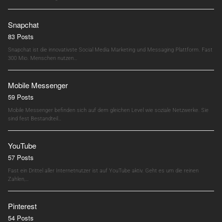
Snapchat
83 Posts
Snapchat ist die innovativste Social Media Marketing und Messaging Plattform. Fast
300 Mio. Menschen nutzen…
Mobile Messenger
59 Posts
Mobile Messenger befinden sich auf dem gleichen Level wie soziale Netzwerke. Sie
sind fest Bestandteil…
YouTube
57 Posts
Fast ein Drittel aller Internetnutzer ist auf YouTube aktiv. Geht es um die reinen
Zahlen,…
Pinterest
54 Posts