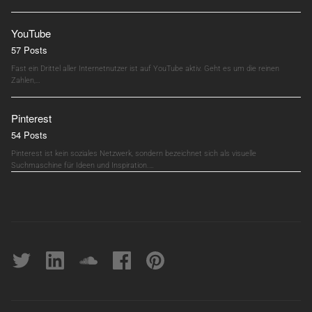
YouTube
57 Posts
Fast ein Drittel aller Internetnutzer ist auf YouTube aktiv. Geht es um die reinen
Zahlen,…
Pinterest
54 Posts
Pinterest ist kein soziales Netzwerk, sondern bezeichnet sich als visuelle
Suchmaschine für Ideen und Inspiration.…
Twitter
linkedin
soundcloud
Facebook
pinterest