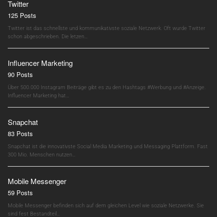
Twitter
125 Posts
Twitter ist das schnellste und kommunikativste soziale Netzwerk. Oft wurde Twitter
schon abgeschrieben. Die letzen…
Influencer Marketing
90 Posts
Über 500.000 Instagram Beiträge gibt es zu den Hashtags #Werbung und #Anzeige.
Influencer Marketing hat…
Snapchat
83 Posts
Snapchat ist die innovativste Social Media Marketing und Messaging Plattform. Fast
300 Mio. Menschen nutzen…
Mobile Messenger
59 Posts
Mobile Messenger befinden sich auf dem gleichen Level wie soziale Netzwerke. Sie
sind fest Bestandteil…