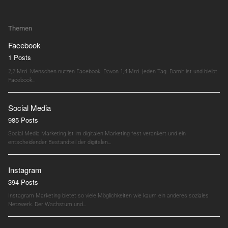
Themen
Facebook
1 Posts
2,2 Mrd. Menschen nutzen Facebook. Davon 1,4 Mrd. jeden Tag. Damit ist und bleibt
Facebook…
Social Media
985 Posts
Social Media Marketing ist im digitalen Marketing fest verankert und ein
entscheidender Bestandteil der digitalen…
Instagram
394 Posts
Instagram Marketing bietet so viele Möglichkeiten wie kaum ein anderes soziales
Netzwerk. Der Wachstum und…