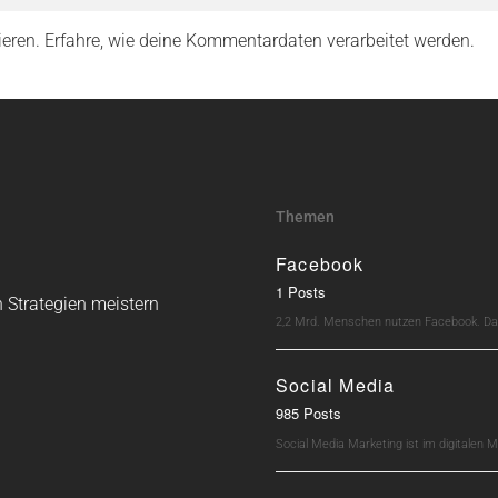
ieren.
Erfahre, wie deine Kommentardaten verarbeitet werden.
Themen
Facebook
1 Posts
 Strategien meistern
2,2 Mrd. Menschen nutzen Facebook. Dav
Social Media
985 Posts
Social Media Marketing ist im digitalen M