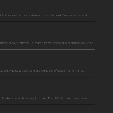
glichkeiten wie kaum ein anderes soziales Netzwerk. Der Wachstum und…
ativste soziale Netzwerk. Oft wurde Twitter schon abgeschrieben. Die letzen…
s zu den Hashtags #Werbung und #Anzeige. Influencer Marketing hat…
edia Marketing und Messaging Plattform. Fast 300 Mio. Menschen nutzen…