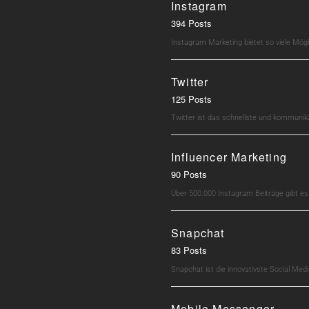
Instagram
394 Posts
Instagram Marketing bietet so viele Mö
Twitter
125 Posts
Twitter ist das schnellste und kommunik
Influencer Marketing
90 Posts
Über 500.000 Instagram Beiträge gibt e
Snapchat
83 Posts
Snapchat ist die innovativste Social M
Mobile Messenger