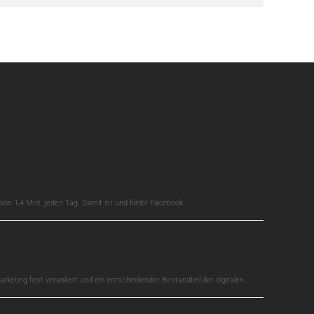
on 1,4 Mrd. jeden Tag. Damit ist und bleibt Facebook…
arketing fest verankert und ein entscheidender Bestandteil der digitalen…