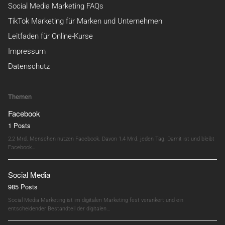
Social Media Marketing FAQs
TikTok Marketing für Marken und Unternehmen
Leitfaden für Online-Kurse
Impressum
Datenschutz
Themen
Facebook
1 Posts
2,2 Mrd. Menschen nutzen Facebook. Davon 1,4 Mrd. jeden Tag. Damit ist und bleibt
Facebook…
Social Media
985 Posts
Social Media Marketing ist im digitalen Marketing fest verankert und ein
entscheidender Bestandteil der digitalen…