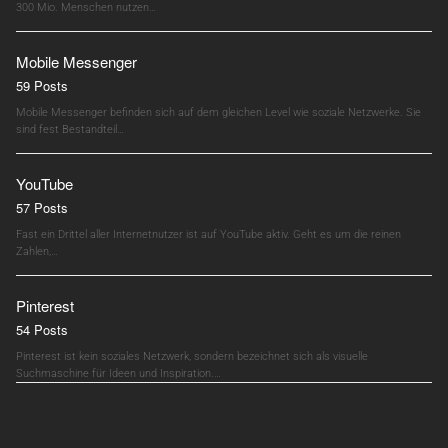
300 Mio. Menschen nutzen…
Mobile Messenger
59 Posts
Mobile Messenger befinden sich auf dem gleichen Level wie soziale Netzwerke. Sie
sind fest Bestandteil…
YouTube
57 Posts
Fast ein Drittel aller Internetnutzer ist auf YouTube aktiv. Geht es um die reinen
Zahlen,…
Pinterest
54 Posts
Pinterest ist kein soziales Netzwerk, sondern bezeichnet sich als visuelle
Suchmaschine für Ideen und Inspiration.…