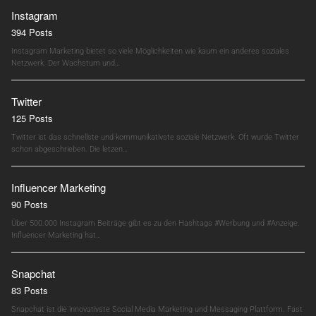
Instagram
394 Posts
Instagram Marketing bietet so viele Möglichkeiten wie kaum ein anderes soziales
Netzwerk. Der Wachstum und…
Twitter
125 Posts
Twitter ist das schnellste und kommunikativste soziale Netzwerk. Oft wurde Twitter
schon abgeschrieben. Die letzen…
Influencer Marketing
90 Posts
Über 500.000 Instagram Beiträge gibt es zu den Hashtags #Werbung und #Anzeige.
Influencer Marketing hat…
Snapchat
83 Posts
Snapchat ist die innovativste Social Media Marketing und Messaging Plattform. Fast