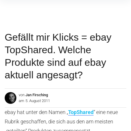
Inhalte
überspringen
Gefällt mir Klicks = ebay
TopShared. Welche
Produkte sind auf ebay
aktuell angesagt?
von
Jan Firsching
am
5. August 2011
ebay hat unter den Namen „
TopShared
“ eine neue
Rubrik geschaffen, die sich aus den am meisten
„geteilten“ Produkten zusammensetzt.