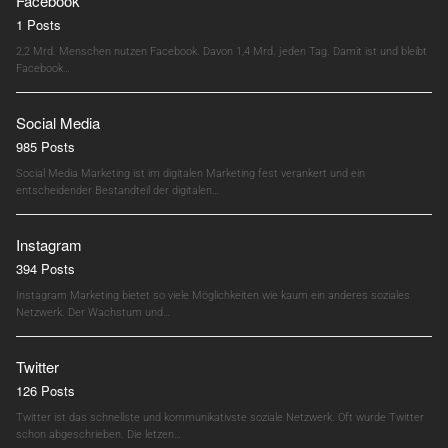
Facebook
1 Posts
2,2 Mrd. Menschen nutzen Facebook. Davon 1,4 Mrd. jeden Tag. Damit ist und bleibt
Facebook…
Social Media
985 Posts
Social Media Marketing ist im digitalen Marketing fest verankert und ein
entscheidender Bestandteil der digitalen…
Instagram
394 Posts
Instagram Marketing bietet so viele Möglichkeiten wie kaum ein anderes soziales
Netzwerk. Der Wachstum und…
Twitter
126 Posts
Twitter ist das schnellste und kommunikativste soziale Netzwerk. Oft wurde Twitter
schon abgeschrieben. Die letzen…