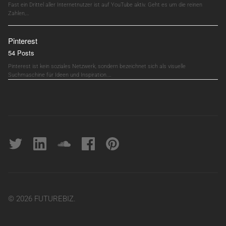
Fast ein Drittel aller Internetnutzer ist auf YouTube aktiv. Geht es um die reinen
Zahlen,…
Pinterest
54 Posts
Pinterest ist kein soziales Netzwerk, sondern bezeichnet sich als visuelle
Suchmaschine für Ideen und Inspiration.…
Twitter
linkedin
soundcloud
Facebook
pinterest
© 2026 FUTUREBIZ.