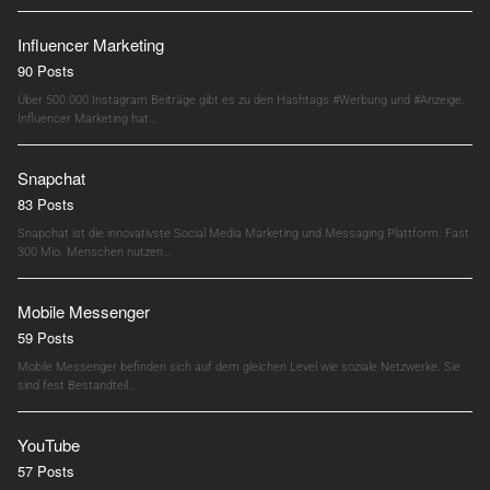
Influencer Marketing
90 Posts
Über 500.000 Instagram Beiträge gibt es zu den Hashtags #Werbung und #Anzeige.
Influencer Marketing hat…
Snapchat
83 Posts
Snapchat ist die innovativste Social Media Marketing und Messaging Plattform. Fast
300 Mio. Menschen nutzen…
Mobile Messenger
59 Posts
Mobile Messenger befinden sich auf dem gleichen Level wie soziale Netzwerke. Sie
sind fest Bestandteil…
YouTube
57 Posts