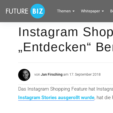
Inhalte
überspringen
FUTUREBIZ
Themen
Whitepaper
B
Social Media Marketing Blog für Unternehmen by BRANDPUNKT
Instagram Shopp
„Entdecken“ Be
von
Jan Firsching
am
17. September 2018
Das Instagram Shopping Feature hat Instag
Instagram Stories ausgerollt wurde
, hat di