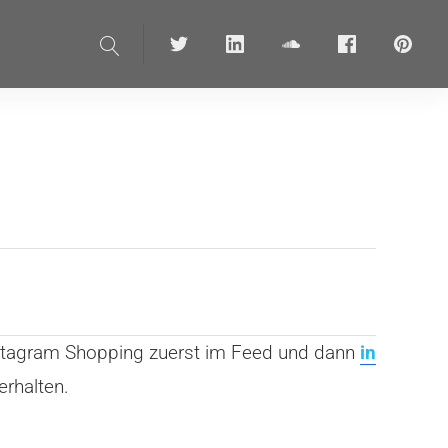
Suche
Twitter
linkedin
soundcloud
Facebook
pinteres
nstagram Shopping zuerst im Feed und dann
in
erhalten.