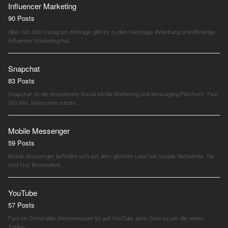
Influencer Marketing
90 Posts
Über 500.000 Instagram Beiträge gibt es zu den Hashtags #Werbung und #Anzeige.
Influencer Marketing hat…
Snapchat
83 Posts
Snapchat ist die innovativste Social Media Marketing und Messaging Plattform. Fast
300 Mio. Menschen nutzen…
Mobile Messenger
59 Posts
Mobile Messenger befinden sich auf dem gleichen Level wie soziale Netzwerke. Sie
sind fest Bestandteil…
YouTube
57 Posts
Fast ein Drittel aller Internetnutzer ist auf YouTube aktiv. Geht es um die reinen
Zahlen,…