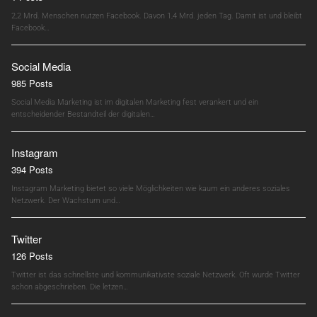
2,2 Mrd. Menschen nutzen Facebook. Davon 1,4 Mrd. jeden Tag. Damit ist und bleibt
Facebook…
Social Media
985 Posts
Social Media Marketing ist im digitalen Marketing fest verankert und ein
entscheidender Bestandteil der digitalen…
Instagram
394 Posts
Instagram Marketing bietet so viele Möglichkeiten wie kaum ein anderes soziales
Netzwerk. Der Wachstum und…
Twitter
126 Posts
Twitter ist das schnellste und kommunikativste soziale Netzwerk. Oft wurde Twitter
schon abgeschrieben. Die letzen…