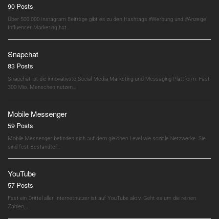
90 Posts
Über 500.000 Instagram Beiträge gibt es zu den Hashtags #Werbung und #Anzeige.
Influencer Marketing hat…
Snapchat
83 Posts
Snapchat ist die innovativste Social Media Marketing und Messaging Plattform. Fast
300 Mio. Menschen nutzen…
Mobile Messenger
59 Posts
Mobile Messenger befinden sich auf dem gleichen Level wie soziale Netzwerke. Sie
sind fest Bestandteil…
YouTube
57 Posts
Fast ein Drittel aller Internetnutzer ist auf YouTube aktiv. Geht es um die reinen
Zahlen,…