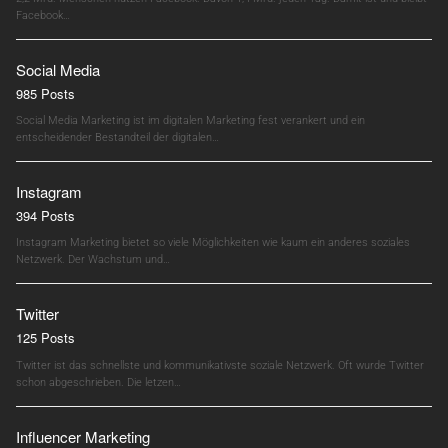
Facebook…
Social Media
985 Posts
Social Media Marketing ist im digitalen Marketing fest verankert und ein
entscheidender Bestandteil der digitalen…
Instagram
394 Posts
Instagram Marketing bietet so viele Möglichkeiten wie kaum ein anderes soziales
Netzwerk. Der Wachstum und…
Twitter
125 Posts
Twitter ist das schnellste und kommunikativste soziale Netzwerk. Oft wurde Twitter
schon abgeschrieben. Die letzen…
Influencer Marketing