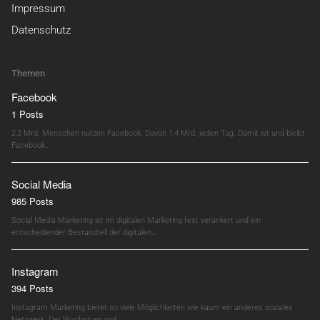
Impressum
Datenschutz
Themen
Facebook
1 Posts
2,2 Mrd. Menschen nutzen Facebook. Davon 1,4 Mrd. jeden Tag. Damit ist und bleibt
Facebook…
Social Media
985 Posts
Social Media Marketing ist im digitalen Marketing fest verankert und ein
entscheidender Bestandteil der digitalen…
Instagram
394 Posts
Instagram Marketing bietet so viele Möglichkeiten wie kaum ein anderes soziales
Netzwerk. Der Wachstum und…