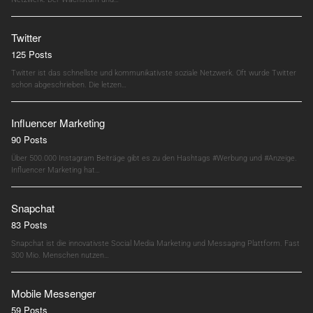
Twitter
125 Posts
Twitter ist das schnellste und kommunikativste soziale Netzwerk. Oft wurde Twitter
schon abgeschrieben. Die letzen…
Influencer Marketing
90 Posts
Über 500.000 Instagram Beiträge gibt es zu den Hashtags #Werbung und #Anzeige.
Influencer Marketing hat…
Snapchat
83 Posts
Snapchat ist die innovativste Social Media Marketing und Messaging Plattform. Fast
300 Mio. Menschen nutzen…
Mobile Messenger
59 Posts