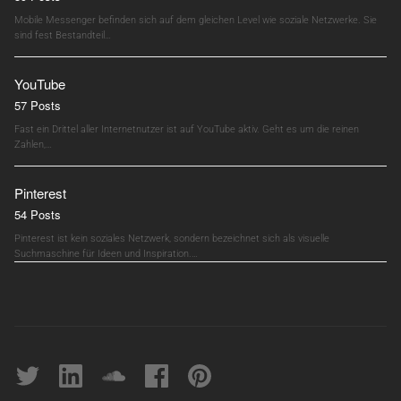
Mobile Messenger befinden sich auf dem gleichen Level wie soziale Netzwerke. Sie
sind fest Bestandteil…
YouTube
57 Posts
Fast ein Drittel aller Internetnutzer ist auf YouTube aktiv. Geht es um die reinen
Zahlen,…
Pinterest
54 Posts
Pinterest ist kein soziales Netzwerk, sondern bezeichnet sich als visuelle
Suchmaschine für Ideen und Inspiration.…
Twitter
linkedin
soundcloud
Facebook
pinterest