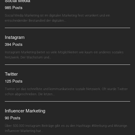
Social Media
985 Posts
Social Media Marketing ist im digitalen Marketing fest verankert und ein
entscheidender Bestandteil der digitalen…
Instagram
394 Posts
Instagram Marketing bietet so viele Möglichkeiten wie kaum ein anderes soziales
Netzwerk. Der Wachstum und…
Twitter
125 Posts
Twitter ist das schnellste und kommunikativste soziale Netzwerk. Oft wurde Twitter
schon abgeschrieben. Die letzen…
Influencer Marketing
90 Posts
Über 500.000 Instagram Beiträge gibt es zu den Hashtags #Werbung und #Anzeige.
Influencer Marketing hat…