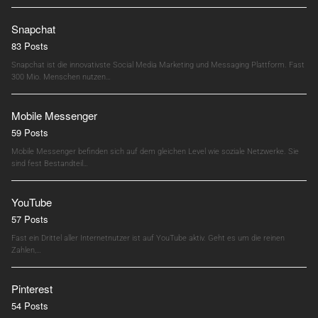
Snapchat
83 Posts
Snapchat ist die innovativste Social Media Marketing und Messaging Plattform. Fast
300 Mio. Menschen nutzen…
Mobile Messenger
59 Posts
Mobile Messenger befinden sich auf dem gleichen Level wie soziale Netzwerke. Sie
sind fest Bestandteil…
YouTube
57 Posts
Fast ein Drittel aller Internetnutzer ist auf YouTube aktiv. Geht es um die reinen
Zahlen,…
Pinterest
54 Posts