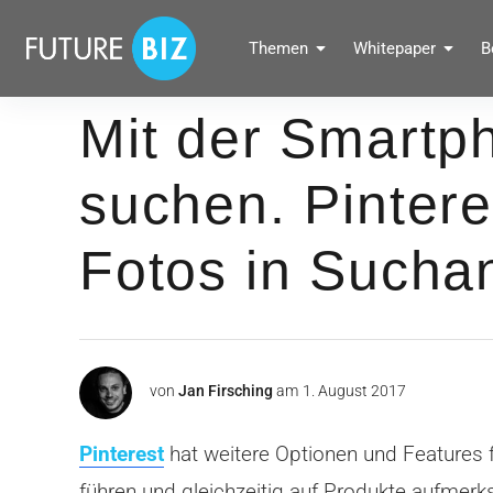
Inhalte
überspringen
FUTUREBIZ
Themen
Whitepaper
B
Social Media Marketing Blog für Unternehmen by BRANDPUNKT
Mit der Smart
suchen. Pintere
Fotos in Sucha
von
Jan Firsching
am
1. August 2017
Pinterest
hat weitere Optionen und Features fü
führen und gleichzeitig auf Produkte aufmer