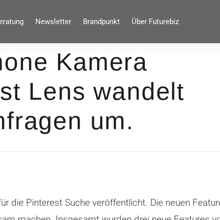
eratung
Newsletter
Brandpunkt
Über Futurebiz
phone Kamera
st Lens wandelt
nfragen um.
r die Pinterest Suche veröffentlicht. Die neuen Feature
ksam machen. Insgesamt wurden drei neue Features vorg