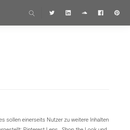
Suche
Twitter
linkedin
soundcloud
Facebook
pinteres
s sollen einerseits Nutzer zu weitere Inhalten
estellt: Pinterest Lens , Shop the Look und