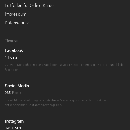
Leitfaden für Online-Kurse
Impressum
Datenschutz
Themen
Facebook
1 Posts
2,2 Mrd. Menschen nutzen Facebook. Davon 1,4 Mrd. jeden Tag. Damit ist und bleibt
Facebook…
Social Media
985 Posts
Social Media Marketing ist im digitalen Marketing fest verankert und ein
entscheidender Bestandteil der digitalen…
Instagram
394 Posts