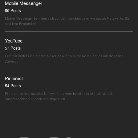
Mobile Messenger
59 Posts
Mobile Messenger befinden sich auf dem gleichen Level wie soziale Netzwerke. Sie
sind fest Bestandteil…
YouTube
57 Posts
Fast ein Drittel aller Internetnutzer ist auf YouTube aktiv. Geht es um die reinen
Zahlen,…
Pinterest
54 Posts
Pinterest ist kein soziales Netzwerk, sondern bezeichnet sich als visuelle
Suchmaschine für Ideen und Inspiration.…