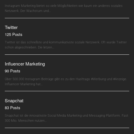
Instagram Marketing bietet so viele Möglichkeiten wie kaum ein anderes soziales
Netzwerk. Der Wachstum und…
Twitter
125 Posts
Twitter ist das schnellste und kommunikativste soziale Netzwerk. Oft wurde Twitter
schon abgeschrieben. Die letzen…
Influencer Marketing
90 Posts
Über 500.000 Instagram Beiträge gibt es zu den Hashtags #Werbung und #Anzeige.
Influencer Marketing hat…
Snapchat
83 Posts
Snapchat ist die innovativste Social Media Marketing und Messaging Plattform. Fast
300 Mio. Menschen nutzen…