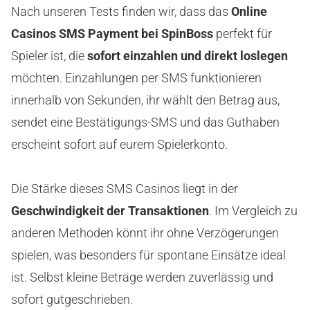
Nach unseren Tests finden wir, dass das
Online
Casinos SMS Payment bei SpinBoss
perfekt für
Spieler ist, die
sofort einzahlen und direkt loslegen
möchten. Einzahlungen per SMS funktionieren
innerhalb von Sekunden, ihr wählt den Betrag aus,
sendet eine Bestätigungs-SMS und das Guthaben
erscheint sofort auf eurem Spielerkonto.
Die Stärke dieses SMS Casinos liegt in der
Geschwindigkeit der Transaktionen
. Im Vergleich zu
anderen Methoden könnt ihr ohne Verzögerungen
spielen, was besonders für spontane Einsätze ideal
ist. Selbst kleine Beträge werden zuverlässig und
sofort gutgeschrieben.