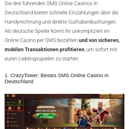
Die drei führenden SMS Online Casinos in
Deutschland bieten schnelle Einzahlungen über die
Handyrechnung und direkte Guthabenbuchungen.
Als deutsche Spieler könnt ihr unkompliziert im
Online Casino per SMS bezahlen
und von sicheren,
mobilen Transaktionen profitieren
, um sofort mit
euren Lieblingsspielen zu starten.
1. CrazyTower: Bestes SMS Online Casino in
Deutschland