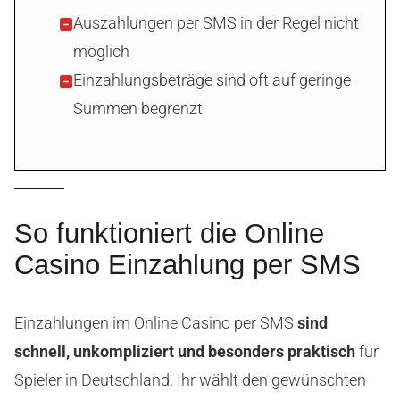
Auszahlungen per SMS in der Regel nicht
möglich
Einzahlungsbeträge sind oft auf geringe
Summen begrenzt
So funktioniert die Online
Casino Einzahlung per SMS
Einzahlungen im Online Casino per SMS
sind
schnell, unkompliziert und besonders praktisch
für
Spieler in Deutschland. Ihr wählt den gewünschten