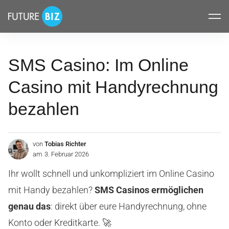
Inhalte
FUTUREBIZ
überspringen
SMS Casino: Im Online
Casino mit Handyrechnung
bezahlen
von
Tobias Richter
am
3. Februar 2026
Ihr wollt schnell und unkompliziert im Online Casino
mit Handy bezahlen?
SMS Casinos ermöglichen
genau das
: direkt über eure Handyrechnung, ohne
Konto oder Kreditkarte. 🚀