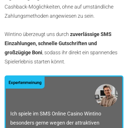
Cashback-Möglichkeiten, ohne auf umständliche
Zahlungsmethoden angewiesen zu sein.
Wintino überzeugt uns durch
zuverlässige SMS
Einzahlungen, schnelle Gutschriften und
großzügige Boni
, sodass ihr direkt ein spannendes
Spielerlebnis starten könnt.
Expertenmeinung
Ich spiele im SMS Online Casino Wintino
besonders gerne wegen der attraktiven