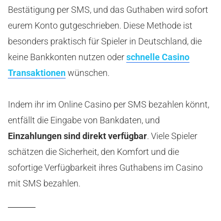
Bestätigung per SMS, und das Guthaben wird sofort
eurem Konto gutgeschrieben. Diese Methode ist
besonders praktisch für Spieler in Deutschland, die
keine Bankkonten nutzen oder
schnelle Casino
Transaktionen
wünschen.
Indem ihr im Online Casino per SMS bezahlen könnt,
entfällt die Eingabe von Bankdaten, und
Einzahlungen sind direkt verfügbar
. Viele Spieler
schätzen die Sicherheit, den Komfort und die
sofortige Verfügbarkeit ihres Guthabens im Casino
mit SMS bezahlen.