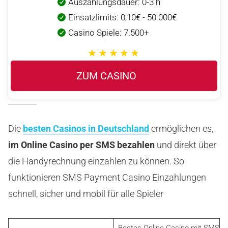
Auszahlungsdauer: 0-3 h
Einsatzlimits: 0,10€ - 50.000€
Casino Spiele: 7.500+
ZUM CASINO
Die
besten Casinos in Deutschland
ermöglichen es,
im Online Casino per SMS bezahlen
und direkt über
die Handyrechnung einzahlen zu können. So
funktionieren SMS Payment Casino Einzahlungen
schnell, sicher und mobil für alle Spieler