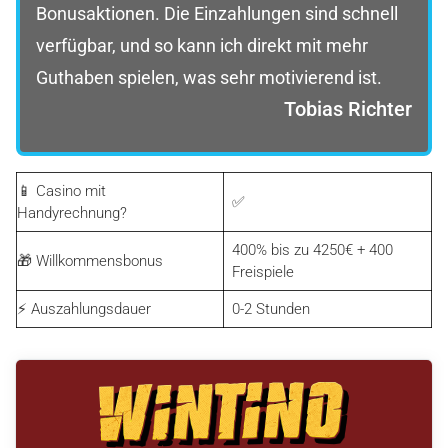
Bonusaktionen. Die Einzahlungen sind schnell
verfügbar, und so kann ich direkt mit mehr
Guthaben spielen, was sehr motivierend ist.
Tobias Richter
📱 Casino mit
✅
Handyrechnung?
400% bis zu 4250€ + 400
🎁 Willkommensbonus
Freispiele
⚡ Auszahlungsdauer
0-2 Stunden