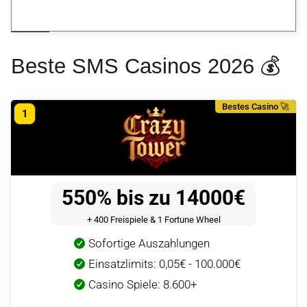
Beste SMS Casinos 2026 💰
Bestes Casino 🚀
1
550% bis zu 14000€
+ 400 Freispiele & 1 Fortune Wheel
Sofortige Auszahlungen
Einsatzlimits: 0,05€ - 100.000€
Casino Spiele: 8.600+