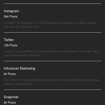
Instagram
394 Posts
Instagram Marketing bietet so viele Möglichkeiten wie kaum ein anderes soziales
Netzwerk. Der Wachstum und…
Twitter
125 Posts
Twitter ist das schnellste und kommunikativste soziale Netzwerk. Oft wurde Twitter
schon abgeschrieben. Die letzen…
Influencer Marketing
90 Posts
Über 500.000 Instagram Beiträge gibt es zu den Hashtags #Werbung und #Anzeige.
Influencer Marketing hat…
Snapchat
83 Posts