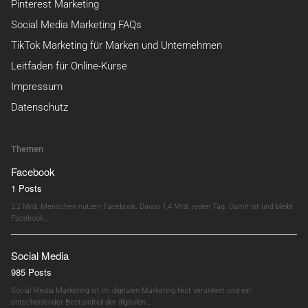
Pinterest Marketing
Social Media Marketing FAQs
TikTok Marketing für Marken und Unternehmen
Leitfaden für Online-Kurse
Impressum
Datenschutz
Themen
Facebook
1 Posts
2,2 Mrd. Menschen nutzen Facebook. Davon 1,4 Mrd. jeden Tag. Damit ist und bleibt
Facebook…
Social Media
985 Posts
Social Media Marketing ist im digitalen Marketing fest verankert und ein
entscheidender Bestandteil der digitalen…