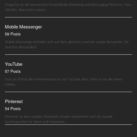
Snapchat ist die innovativste Social Media Marketing und Messaging Plattform. Fast
300 Mio. Menschen nutzen…
Mobile Messenger
59 Posts
Mobile Messenger befinden sich auf dem gleichen Level wie soziale Netzwerke. Sie
sind fest Bestandteil…
YouTube
57 Posts
Fast ein Drittel aller Internetnutzer ist auf YouTube aktiv. Geht es um die reinen
Zahlen,…
Pinterest
54 Posts
Pinterest ist kein soziales Netzwerk, sondern bezeichnet sich als visuelle
Suchmaschine für Ideen und Inspiration.…