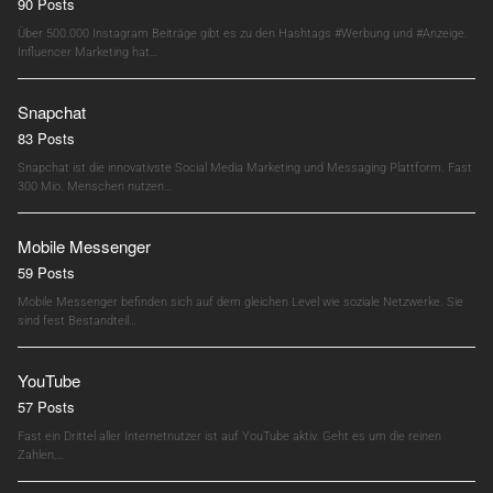
90 Posts
Über 500.000 Instagram Beiträge gibt es zu den Hashtags #Werbung und #Anzeige.
Influencer Marketing hat…
Snapchat
83 Posts
Snapchat ist die innovativste Social Media Marketing und Messaging Plattform. Fast
300 Mio. Menschen nutzen…
Mobile Messenger
59 Posts
Mobile Messenger befinden sich auf dem gleichen Level wie soziale Netzwerke. Sie
sind fest Bestandteil…
YouTube
57 Posts
Fast ein Drittel aller Internetnutzer ist auf YouTube aktiv. Geht es um die reinen
Zahlen,…