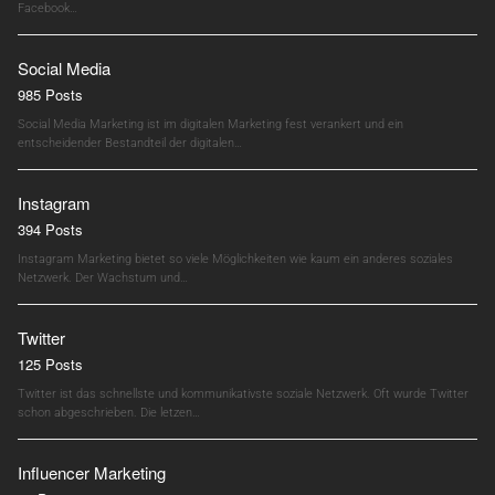
Facebook…
Social Media
985 Posts
Social Media Marketing ist im digitalen Marketing fest verankert und ein
entscheidender Bestandteil der digitalen…
Instagram
394 Posts
Instagram Marketing bietet so viele Möglichkeiten wie kaum ein anderes soziales
Netzwerk. Der Wachstum und…
Twitter
125 Posts
Twitter ist das schnellste und kommunikativste soziale Netzwerk. Oft wurde Twitter
schon abgeschrieben. Die letzen…
Influencer Marketing