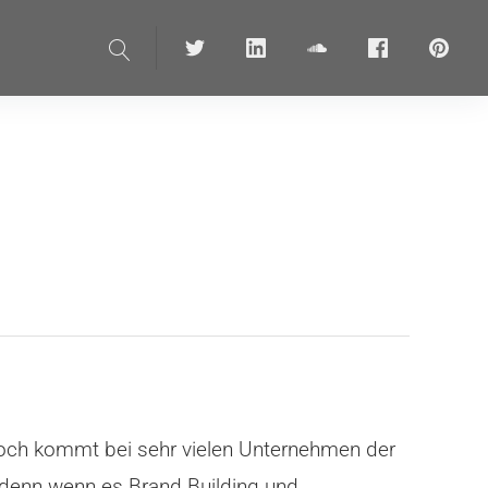
Suche
Twitter
linkedin
soundcloud
Facebook
pinteres
noch kommt bei sehr vielen Unternehmen der
, denn wenn es Brand Building und