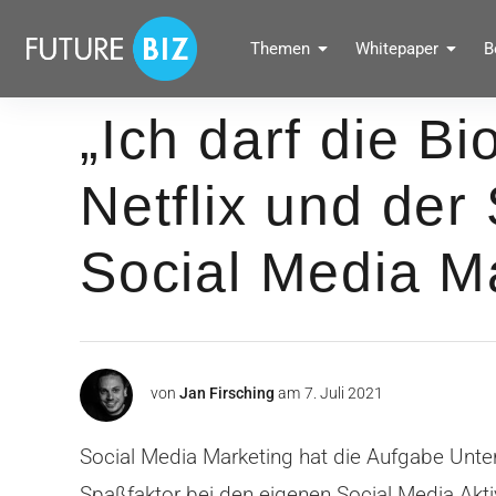
Inhalte
überspringen
FUTUREBIZ
Themen
Whitepaper
B
Social Media Marketing Blog für Unternehmen by BRANDPUNKT
„Ich darf die Bi
Netflix und der
Social Media M
von
Jan Firsching
am
7. Juli 2021
Social Media Marketing hat die Aufgabe Unte
Spaßfaktor bei den eigenen Social Media Akti