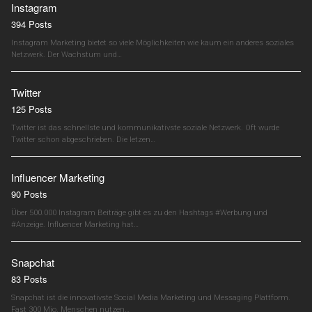
Instagram
394 Posts
Instagram Marketing bietet so viele Möglichkeiten wie kaum ein anderes soziales
Netzwerk. Der Wachstum und…
Twitter
125 Posts
Twitter ist das schnellste und kommunikativste soziale Netzwerk. Oft wurde
Twitter schon abgeschrieben. Die letzen…
Influencer Marketing
90 Posts
Über 500.000 Instagram Beiträge gibt es zu den Hashtags #Werbung und
#Anzeige. Influencer Marketing hat…
Snapchat
83 Posts
Snapchat ist die innovativste Social Media Marketing und Messaging Plattform.
Fast 300 Mio. Menschen nutzen…