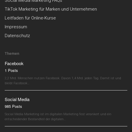
Social Media Marketing FAQs
TikTok Marketing für Marken und Unternehmen
Leitfaden für Online-Kurse
Impressum
Datenschutz
Themen
Facebook
1 Posts
2,2 Mrd. Menschen nutzen Facebook. Davon 1,4 Mrd. jeden Tag. Damit ist und
bleibt Facebook…
Social Media
985 Posts
Social Media Marketing ist im digitalen Marketing fest verankert und ein
entscheidender Bestandteil der digitalen…