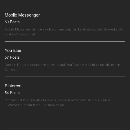
Mobile Messenger
59 Posts
Mobile Messenger befinden sich auf dem gleichen Level wie soziale Netzwerke. Sie
sind fest Bestandteil…
YouTube
57 Posts
Fast ein Drittel aller Internetnutzer ist auf YouTube aktiv. Geht es um die reinen
Zahlen,…
Pinterest
54 Posts
Pinterest ist kein soziales Netzwerk, sondern bezeichnet sich als visuelle
Suchmaschine für Ideen und Inspiration.…