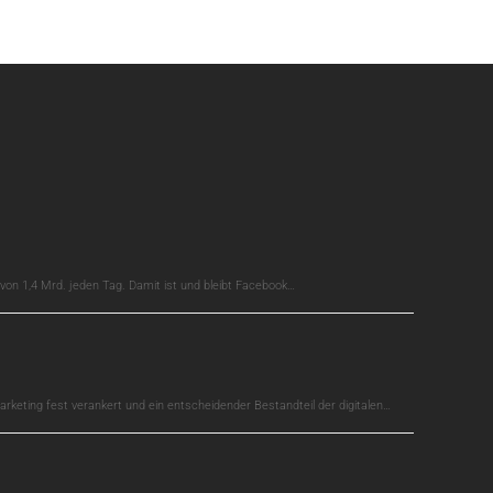
on 1,4 Mrd. jeden Tag. Damit ist und bleibt Facebook…
arketing fest verankert und ein entscheidender Bestandteil der digitalen…