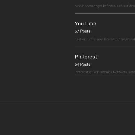
Mobile Messenger befinden sich auf dem 
YouTube
57 Posts
Fast ein Drittel aller Internetnutzer ist 
Pinterest
54 Posts
Pinterest ist kein soziales Netzwerk, son