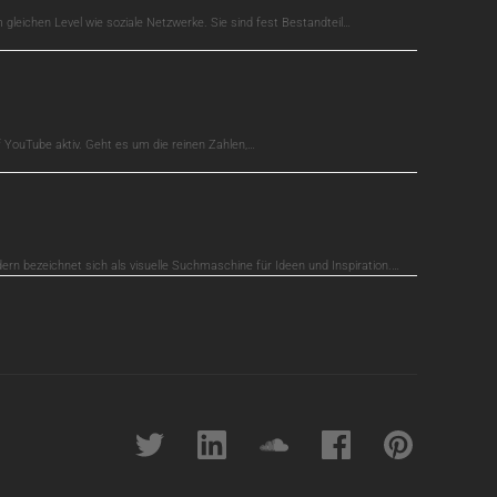
gleichen Level wie soziale Netzwerke. Sie sind fest Bestandteil…
auf YouTube aktiv. Geht es um die reinen Zahlen,…
dern bezeichnet sich als visuelle Suchmaschine für Ideen und Inspiration.…
Twitter
linkedin
soundcloud
Facebook
pinterest