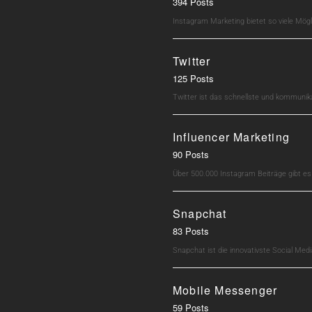
394 Posts
Instagram Marketing bietet so viele Mö
Twitter
125 Posts
Twitter ist das schnellste und kommunik
Influencer Marketing
90 Posts
Über 500.000 Instagram Beiträge gibt e
Snapchat
83 Posts
Snapchat ist die innovativste Social M
Mobile Messenger
59 Posts