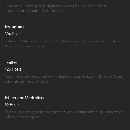
Social Media Marketing ist im digitalen Marketing fest verankert und ein
entscheidender Bestandteil der digitalen…
Instagram
394 Posts
Instagram Marketing bietet so viele Möglichkeiten wie kaum ein anderes soziales
Netzwerk. Der Wachstum und…
Twitter
126 Posts
Twitter ist das schnellste und kommunikativste soziale Netzwerk. Oft wurde Twitter
schon abgeschrieben. Die letzen…
Influencer Marketing
90 Posts
Über 500.000 Instagram Beiträge gibt es zu den Hashtags #Werbung und #Anzeige.
Influencer Marketing hat…