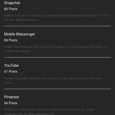
Snapchat
83 Posts
Snapchat ist die innovativste Social Media Marketing und Messaging Plattform. Fast
300 Mio. Menschen nutzen…
Mobile Messenger
59 Posts
Mobile Messenger befinden sich auf dem gleichen Level wie soziale Netzwerke. Sie
sind fest Bestandteil…
YouTube
57 Posts
Fast ein Drittel aller Internetnutzer ist auf YouTube aktiv. Geht es um die reinen
Zahlen,…
Pinterest
54 Posts
Pinterest ist kein soziales Netzwerk, sondern bezeichnet sich als visuelle
Suchmaschine für Ideen und Inspiration.…