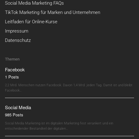
Social Media Marketing FAQs
TikTok Marketing für Marken und Unternehmen
Leitfaden für Online-Kurse
Impressum
Datenschutz
Themen
Facebook
1 Posts
2,2 Mrd. Menschen nutzen Facebook. Davon 1,4 Mrd. jeden Tag. Damit ist und bleibt
Facebook…
Social Media
985 Posts
Social Media Marketing ist im digitalen Marketing fest verankert und ein
entscheidender Bestandteil der digitalen…