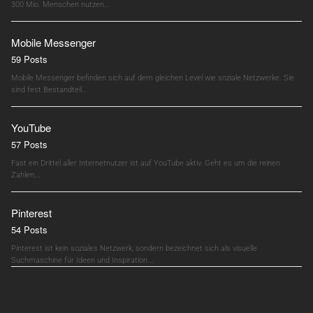
300 Mio. Menschen nutzen…
Mobile Messenger
59 Posts
Mobile Messenger befinden sich auf dem gleichen Level wie soziale Netzwerke. Sie
sind fest Bestandteil…
YouTube
57 Posts
Fast ein Drittel aller Internetnutzer ist auf YouTube aktiv. Geht es um die reinen
Zahlen,…
Pinterest
54 Posts
Pinterest ist kein soziales Netzwerk, sondern bezeichnet sich als visuelle
Suchmaschine für Ideen und Inspiration.…