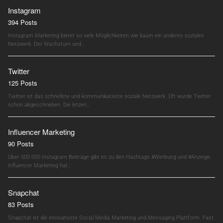
Instagram
394 Posts
Instagram Marketing bietet so viele Möglichkeiten wie kaum ein anderes soziales
Netzwerk. Der Wachstum und…
Twitter
125 Posts
Twitter ist das schnellste und kommunikativste soziale Netzwerk. Oft wurde Twitter
schon abgeschrieben. Die letzen…
Influencer Marketing
90 Posts
Über 500.000 Instagram Beiträge gibt es zu den Hashtags #Werbung und #Anzeige.
Influencer Marketing hat…
Snapchat
83 Posts
Snapchat ist die innovativste Social Media Marketing und Messaging Plattform. Fast