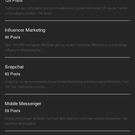
125 Posts
Twitter ist das schnellste und kommunikativste soziale Netzwerk. Oft wurde Twitter
schon abgeschrieben. Die letzen…
Influencer Marketing
90 Posts
Über 500.000 Instagram Beiträge gibt es zu den Hashtags #Werbung und #Anzeige.
Influencer Marketing hat…
Snapchat
83 Posts
Snapchat ist die innovativste Social Media Marketing und Messaging Plattform. Fast
300 Mio. Menschen nutzen…
Mobile Messenger
59 Posts
Mobile Messenger befinden sich auf dem gleichen Level wie soziale Netzwerke. Sie
sind fest Bestandteil…