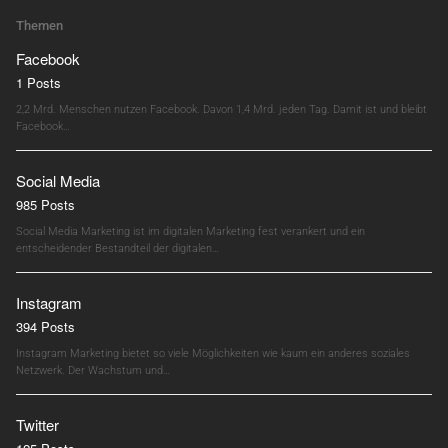
Themen
Facebook
1 Posts
2,2 Mrd. Menschen nutzen Facebook. Davon 1,4 Mrd. jeden Tag. Damit ist und bleibt
Facebook…
Social Media
985 Posts
Social Media Marketing ist im digitalen Marketing fest verankert und ein
entscheidender Bestandteil der digitalen…
Instagram
394 Posts
Instagram Marketing bietet so viele Möglichkeiten wie kaum ein anderes soziales
Netzwerk. Der Wachstum und…
Twitter