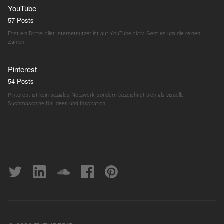
YouTube
57 Posts
Fast ein Drittel aller Internetnutzer ist auf YouTube aktiv. Geht es um die reinen
Zahlen,…
Pinterest
54 Posts
Pinterest ist kein soziales Netzwerk, sondern bezeichnet sich als visuelle
Suchmaschine für Ideen und Inspiration.…
Twitter
linkedin
soundcloud
Facebook
pinterest