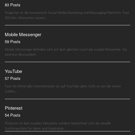
83 Posts
Snapchat ist die innovativste Social Media Marketing und Messaging Plattform. Fast
300 Mio. Menschen nutzen…
Mobile Messenger
59 Posts
Mobile Messenger befinden sich auf dem gleichen Level wie soziale Netzwerke. Sie
sind fest Bestandteil…
YouTube
57 Posts
Fast ein Drittel aller Internetnutzer ist auf YouTube aktiv. Geht es um die reinen
Zahlen,…
Pinterest
54 Posts
Pinterest ist kein soziales Netzwerk, sondern bezeichnet sich als visuelle
Suchmaschine für Ideen und Inspiration.…