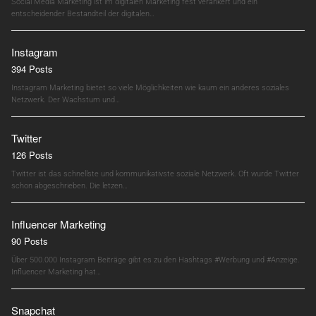
Social Media Marketing ist im digitalen Marketing fest verankert und ein
entscheidender Bestandteil der digitalen…
Instagram
394 Posts
Instagram Marketing bietet so viele Möglichkeiten wie kaum ein anderes soziales
Netzwerk. Der Wachstum und…
Twitter
126 Posts
Twitter ist das schnellste und kommunikativste soziale Netzwerk. Oft wurde Twitter
schon abgeschrieben. Die letzen…
Influencer Marketing
90 Posts
Über 500.000 Instagram Beiträge gibt es zu den Hashtags #Werbung und #Anzeige.
Influencer Marketing hat…
Snapchat