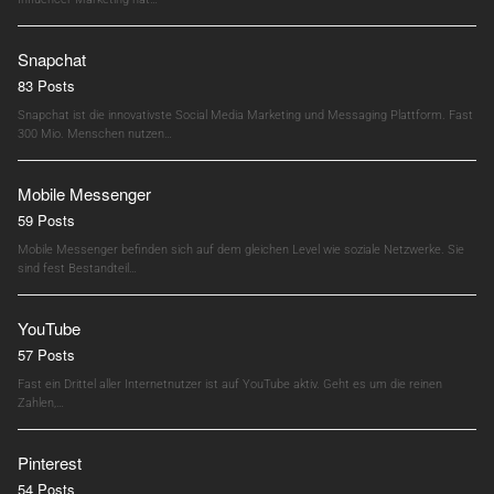
Snapchat
83 Posts
Snapchat ist die innovativste Social Media Marketing und Messaging Plattform. Fast
300 Mio. Menschen nutzen…
Mobile Messenger
59 Posts
Mobile Messenger befinden sich auf dem gleichen Level wie soziale Netzwerke. Sie
sind fest Bestandteil…
YouTube
57 Posts
Fast ein Drittel aller Internetnutzer ist auf YouTube aktiv. Geht es um die reinen
Zahlen,…
Pinterest
54 Posts