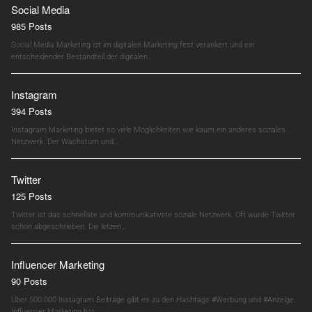
Social Media
985 Posts
Social Media Marketing ist im digitalen Marketing fest verankert und ein
entscheidender Bestandteil der digitalen…
Instagram
394 Posts
Instagram Marketing bietet so viele Möglichkeiten wie kaum ein anderes soziales
Netzwerk. Der Wachstum und…
Twitter
125 Posts
Twitter ist das schnellste und kommunikativste soziale Netzwerk. Oft wurde Twitter
schon abgeschrieben. Die letzen…
Influencer Marketing
90 Posts
Über 500.000 Instagram Beiträge gibt es zu den Hashtags #Werbung und #Anzeige.
Influencer Marketing hat…