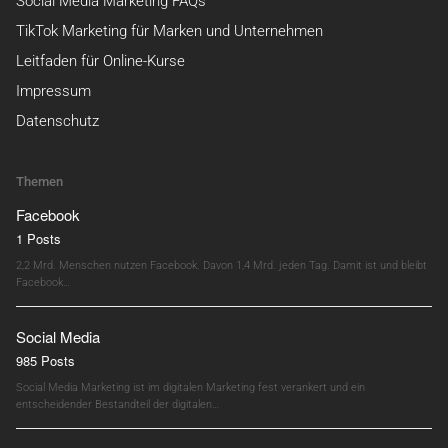
Social Media Marketing FAQs
TikTok Marketing für Marken und Unternehmen
Leitfaden für Online-Kurse
Impressum
Datenschutz
Themen
Facebook
1 Posts
2,2 Mrd. Menschen nutzen Facebook. Davon 1,4 Mrd. jeden Tag. Damit ist und bleibt
Facebook…
Social Media
985 Posts
Social Media Marketing ist im digitalen Marketing fest verankert und ein
entscheidender Bestandteil der digitalen…