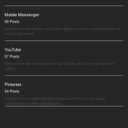
Mobile Messenger
59 Posts
Mobile Messenger befinden sich auf dem gleichen Level wie soziale Netzwerke. Sie
sind fest Bestandteil…
YouTube
57 Posts
Fast ein Drittel aller Internetnutzer ist auf YouTube aktiv. Geht es um die reinen
Zahlen,…
Pinterest
54 Posts
Pinterest ist kein soziales Netzwerk, sondern bezeichnet sich als visuelle
Suchmaschine für Ideen und Inspiration.…