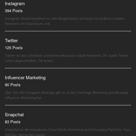
Instagram
394 Posts
Instagram Marketing bietet so viele Möglichkeiten wie kaum ein anderes soziales
Netzwerk. Der Wachstum und…
Twitter
125 Posts
Twitter ist das schnellste und kommunikativste soziale Netzwerk. Oft wurde Twitter
schon abgeschrieben. Die letzen…
Influencer Marketing
90 Posts
Über 500.000 Instagram Beiträge gibt es zu den Hashtags #Werbung und #Anzeige.
Influencer Marketing hat…
Snapchat
83 Posts
Snapchat ist die innovativste Social Media Marketing und Messaging Plattform. Fast
300 Mio. Menschen nutzen…