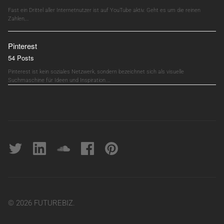
Fast ein Drittel aller Internetnutzer ist auf YouTube aktiv. Geht es um die reinen
Zahlen,…
Pinterest
54 Posts
Pinterest ist kein soziales Netzwerk, sondern bezeichnet sich als visuelle
Suchmaschine für Ideen und Inspiration.…
Twitter
linkedin
soundcloud
Facebook
pinterest
© 2026 FUTUREBIZ.