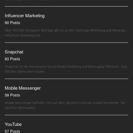
Influencer Marketing
90 Posts
Über 500.000 Instagram Beiträge gibt es zu den Hashtags #Werbung und #Anzeige.
Influencer Marketing hat…
Snapchat
83 Posts
Snapchat ist die innovativste Social Media Marketing und Messaging Plattform. Fast
300 Mio. Menschen nutzen…
Mobile Messenger
59 Posts
Mobile Messenger befinden sich auf dem gleichen Level wie soziale Netzwerke. Sie
sind fest Bestandteil…
YouTube
57 Posts