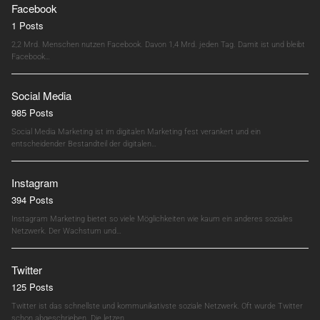
Facebook
1 Posts
2,2 Mrd. Menschen nutzen Facebook. Davon 1,4 Mrd. jeden Tag. Damit ist und bleibt
Facebook…
Social Media
985 Posts
Social Media Marketing ist im digitalen Marketing fest verankert und ein
entscheidender Bestandteil der digitalen…
Instagram
394 Posts
Instagram Marketing bietet so viele Möglichkeiten wie kaum ein anderes soziales
Netzwerk. Der Wachstum und…
Twitter
125 Posts
Twitter ist das schnellste und kommunikativste soziale Netzwerk. Oft wurde Twitter
schon abgeschrieben. Die letzen…