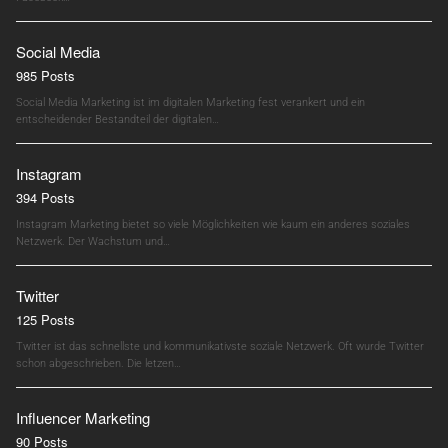
Social Media
985 Posts
Social Media Marketing ist im digitalen Marketing fest verankert und ein
entscheidender Bestandteil der digitalen…
Instagram
394 Posts
Instagram Marketing bietet so viele Möglichkeiten wie kaum ein anderes soziales
Netzwerk. Der Wachstum und…
Twitter
125 Posts
Twitter ist das schnellste und kommunikativste soziale Netzwerk. Oft wurde Twitter
schon abgeschrieben. Die letzen…
Influencer Marketing
90 Posts