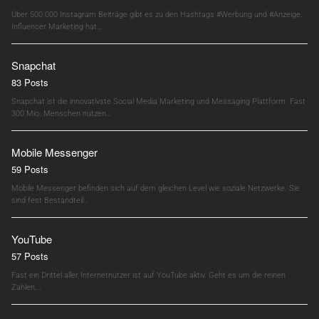
Über 500.000 Instagram Beiträge gibt es zu den Hashtags #Werbung und #Anzeige.
Influencer Marketing hat…
Snapchat
83 Posts
Snapchat ist die innovativste Social Media Marketing und Messaging Plattform. Fast
300 Mio. Menschen nutzen…
Mobile Messenger
59 Posts
Mobile Messenger befinden sich auf dem gleichen Level wie soziale Netzwerke. Sie
sind fest Bestandteil…
YouTube
57 Posts
Fast ein Drittel aller Internetnutzer ist auf YouTube aktiv. Geht es um die reinen
Zahlen,…