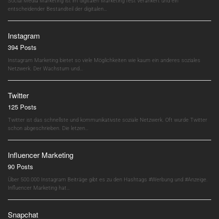
Social Media Marketing ist im digitalen Marketing fest verankert und ein
entscheidender Bestandteil der digitalen…
Instagram
394 Posts
Instagram Marketing bietet so viele Möglichkeiten wie kaum ein anderes soziales
Netzwerk. Der Wachstum und…
Twitter
125 Posts
Twitter ist das schnellste und kommunikativste soziale Netzwerk. Oft wurde Twitter
schon abgeschrieben. Die letzen…
Influencer Marketing
90 Posts
Über 500.000 Instagram Beiträge gibt es zu den Hashtags #Werbung und #Anzeige.
Influencer Marketing hat…
Snapchat