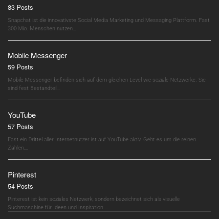
83 Posts
Snapchat ist die innovativste Social Media Marketing und Messaging Plattform. Fast
300 Mio. Menschen nutzen…
Mobile Messenger
59 Posts
Mobile Messenger befinden sich auf dem gleichen Level wie soziale Netzwerke. Sie
sind fest Bestandteil…
YouTube
57 Posts
Fast ein Drittel aller Internetnutzer ist auf YouTube aktiv. Geht es um die reinen
Zahlen,…
Pinterest
54 Posts
Pinterest ist kein soziales Netzwerk, sondern bezeichnet sich als visuelle
Suchmaschine für Ideen und Inspiration.…