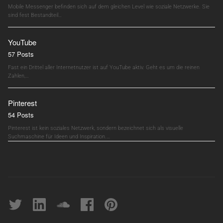
Mobile Messenger befinden sich auf dem gleichen Level wie soziale Netzwerke. Sie
sind fest Bestandteil…
YouTube
57 Posts
Fast ein Drittel aller Internetnutzer ist auf YouTube aktiv. Geht es um die reinen
Zahlen,…
Pinterest
54 Posts
Pinterest ist kein soziales Netzwerk, sondern bezeichnet sich als visuelle
Suchmaschine für Ideen und Inspiration.…
Twitter
linkedin
soundcloud
Facebook
pinterest