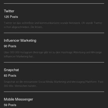
Twitter
125 Posts
Twitter ist das schnellste und kommunikativste soziale Netzwerk. Oft wurde Twitter
schon abgeschrieben. Die letzen…
Influencer Marketing
90 Posts
Über 500.000 Instagram Beiträge gibt es zu den Hashtags #Werbung und #Anzeige.
Influencer Marketing hat…
Snapchat
83 Posts
Snapchat ist die innovativste Social Media Marketing und Messaging Plattform. Fast
300 Mio. Menschen nutzen…
Mobile Messenger
59 Posts