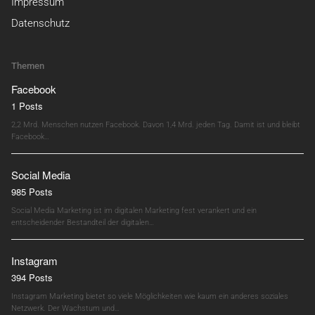
Impressum
Datenschutz
Themen
Facebook
1 Posts
2,2 Mrd. Menschen nutzen Facebook. Davon 1,4 Mrd. jeden Tag. Damit ist und bleibt
Facebook…
Social Media
985 Posts
Social Media Marketing ist im digitalen Marketing fest verankert und ein
entscheidender Bestandteil der digitalen…
Instagram
394 Posts
Instagram Marketing bietet so viele Möglichkeiten wie kaum ein anderes soziales
Netzwerk. Der Wachstum und…